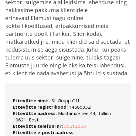
sektori sulgemise ajal leidsime lahenduse ning
hakkasime pakkuma klientidele
erinevaid Elamusi nagu online
kokteilikoolitused, eripakkumised meie
partnerite poolt (Tanker, Siidrikoda),
matkaretked jne, mida kliendid said soetada, et
kodusistumise aega sisustada. Juhul kui peaks
tulema uus sektori sulgemine, tuleks tagasi
Elamuste juurde ning leiaks ka teisi lahendusi,
et klientide nädalavahetusi ja õhtuid sisustada.
Ettevõtte nimi:
LSL Grupp OÜ
Ettevõtte registrikood:
14585332
Ettevõtte aadress:
Mustamäe tee 44, Tallinn
10621, Eesti
Ettevõtte telefoni nr:
55612055
Ettevõtte e-posti aadress: