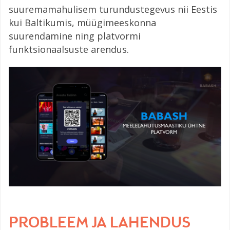
suuremamahulisem turundustegevus nii Eestis
kui Baltikumis, müügimeeskonna
suurendamine ning platvormi
funktsionaalsuste arendus.
PROBLEEM JA LAHENDUS