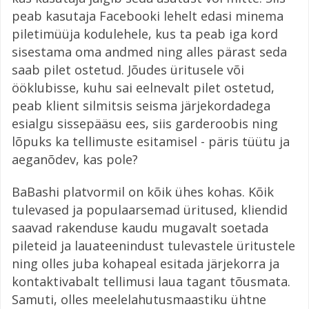
peab kasutaja Facebooki lehelt edasi minema
piletimüüja kodulehele, kus ta peab iga kord
sisestama oma andmed ning alles pärast seda
saab pilet ostetud. Jõudes üritusele või
ööklubisse, kuhu sai eelnevalt pilet ostetud,
peab klient silmitsis seisma järjekordadega
esialgu sissepääsu ees, siis garderoobis ning
lõpuks ka tellimuste esitamisel - päris tüütu ja
aeganõdev, kas pole?
BaBashi platvormil on kõik ühes kohas. Kõik
tulevased ja populaarsemad üritused, kliendid
saavad rakenduse kaudu mugavalt soetada
pileteid ja lauateenindust tulevastele üritustele
ning olles juba kohapeal esitada järjekorra ja
kontaktivabalt tellimusi laua tagant tõusmata.
Samuti, olles meelelahutusmaastiku ühtne