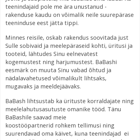
teenindajaid pole me ära unustanud -
rakenduse kaudu on võimalik neile suurepärase
teeninduse eest jätta tippi.
Minnes reisile, oskab rakendus soovitada just
Sulle sobivaid ja meelepäraseid kohti, üritusi ja
tooteid, lähtudes Sinu eelnevatest
kogemustest ning harjumustest. BaBashi
eesmärk on muuta Sinu vabad õhtud ja
nädalavahetused võimalikult lihtsaks,
mugavaks ja meeldejäävaks.
BaBash lihtsustab ka ürituste korraldajate ning
meelelahutusasutuste omanike tööd. Tänu
BaBashile saavad meie
koostööpartnerid rohkem tellimusi ning
suurendavad oma käivet, kuna teenindajad ei