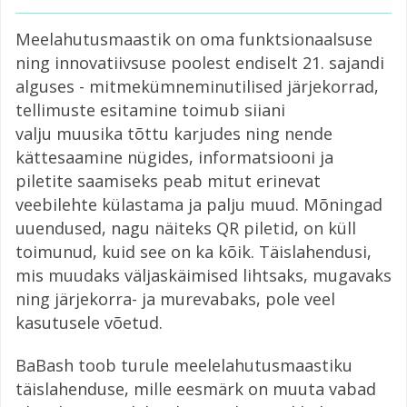
Meelahutusmaastik on oma funktsionaalsuse
ning innovatiivsuse poolest endiselt 21. sajandi
alguses - mitmekümneminutilised järjekorrad,
tellimuste esitamine toimub siiani
valju muusika tõttu karjudes ning nende
kättesaamine nügides, informatsiooni ja
piletite saamiseks peab mitut erinevat
veebilehte külastama ja palju muud. Mõningad
uuendused, nagu näiteks QR piletid, on küll
toimunud, kuid see on ka kõik. Täislahendusi,
mis muudaks väljaskäimised lihtsaks, mugavaks
ning järjekorra- ja murevabaks, pole veel
kasutusele võetud.
BaBash toob turule meelelahutusmaastiku
täislahenduse, mille eesmärk on muuta vabad