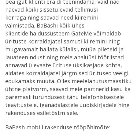
pea igat klienti eraldi teenindama, vaid nad
näevad kõiki sissetulevaid tellimusi
korraga ning saavad need kiiremini
valmistada. BaBashi kõik ühes
klientide haldussüsteem GateMe võimaldab
ürituste korraldajatel samuti kiiremini ning
mugavamalt hallata külalisi, müüa pileteid ja
lauateenindust ning meie analüüsi tööriistad
annavad ülevaate ürituse üksikasjade kohta,
aidates korraldajatel järgmised üritused veelgi
edukamaks muuta. Olles meelelahutusmaastiku
ühtne platvorm, saavad meie partnerid kasu ka
paremast turundusest tänu telefonisisestele
teavitustele, iganädalastele uudiskirjadele ning
rakenduses esiletõstmisele.
BaBash mobiilirakenduse tööpõhimõte: