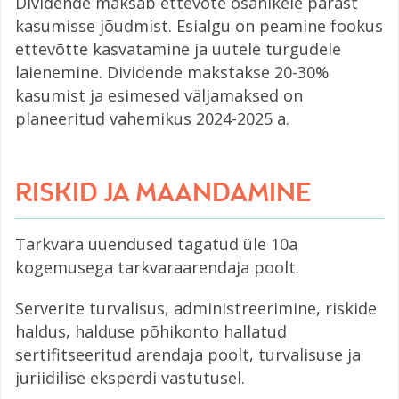
Dividende maksab ettevõte osanikele pärast
kasumisse jõudmist. Esialgu on peamine fookus
ettevõtte kasvatamine ja uutele turgudele
laienemine. Dividende makstakse 20-30%
kasumist ja esimesed väljamaksed on
planeeritud vahemikus 2024-2025 a.
RISKID JA MAANDAMINE
Tarkvara uuendused tagatud üle 10a
kogemusega tarkvaraarendaja poolt.
Serverite turvalisus, administreerimine, riskide
haldus, halduse põhikonto hallatud
sertifitseeritud arendaja poolt, turvalisuse ja
juriidilise eksperdi vastutusel.