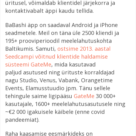
üritusel, võimaldab klientidel järjekorra ja
kontaktivabalt äppi kaudu tellida.
BaBashi äpp on saadaval Android ja iPhone
seadmetele. Meil on täna üle 2500 kliendi ja
195+ prooviperioodil meelelahutuskohta
Baltikumis. Samuti,
ostsime 2013. aastal
Seedcampi võitnud klientide haldamise
süsteemi GateMe
, mida kasutavad
paljud asutused ning ürituste korraldajad
nagu Studio, Venus, Vabank, Orangetime
Events, Elamusstuudio jpm. Tänu sellele
tehingule saime ligipääsu
GateMe
30 000+
kasutajale, 1600+ meelelahutusasutusele ning
~€2 000 igakuisele käibele (enne covid
pandeemiat).
Raha kaasamise eesmärkideks on