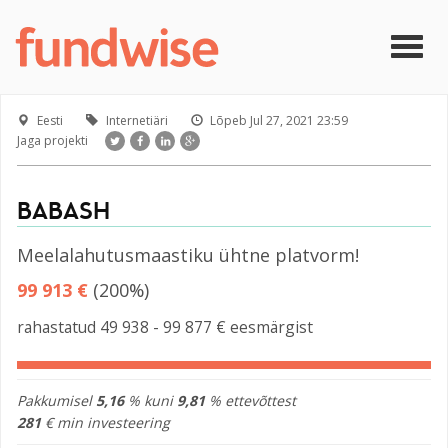
Liigu edasi põhisisu juurde
Togg
navig
Eesti
Internetiäri
Lõpeb
Jul 27, 2021 23:59
Jaga projekti
BABASH
Meelalahutusmaastiku ühtne platvorm!
99 913 €
(200%)
rahastatud 49 938 - 99 877 € eesmärgist
Pakkumisel
5,16
% kuni
9,81
% ettevõttest
281
€ min investeering