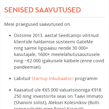
SENISED SAAVUTUSED
Meie praegused saavutused on:
Ostsime 2013. aastal Seedcampi võitnud
klientide haldamise süsteemi GateMe
ning saime ligipääsu nende 30 000+
kasutajale, 1600+ meelelahutusasutusele
ning ~€2 000 igakuisele käibele (enne covid
pandeemiat).
Läbitud
Startup Inkubaatori
programm
Kaasatud üle €65 000 valuatsiooniga €918
250 ning investorite seas on Taavi Immato
(Shanoni solist), Aleksei Kolesnikov (Bolti
regonaaljuht) ning Ranol Kaseväli