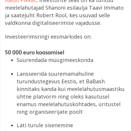
meelelahutajad Shanoni esilaulja Taavi Immato
ja saatejuht Robert Rool, kes usuvad selle
valdkonna digitaliseerimise vajadusse.
Investeerimsringi eesmärkides on:
50 000 euro kaasamisel
Suurendada müügimeeskonda
Lansseerida suuremamahuline
turundustegevus Eestis, et BaBash
kinnitaks kanda kui meelelahutusmaastiku
ühtne platvorm ning oleks kasutusel
enamus meelelahutuskohtades, üritustel
ning organiseerijate poolt
Läti turule sisenemine