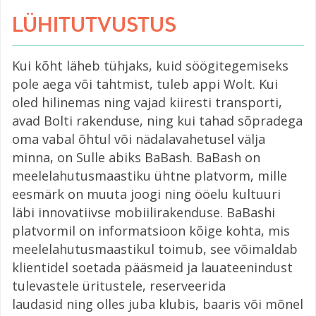
LÜHITUTVUSTUS
Kui kõht läheb tühjaks, kuid söögitegemiseks
pole aega või tahtmist, tuleb appi Wolt. Kui
oled hilinemas ning vajad kiiresti transporti,
avad Bolti rakenduse, ning kui tahad sõpradega
oma vabal õhtul või nädalavahetusel välja
minna, on Sulle abiks BaBash. BaBash on
meelelahutusmaastiku ühtne platvorm, mille
eesmärk on muuta joogi ning ööelu kultuuri
läbi innovatiivse mobiilirakenduse. BaBashi
platvormil on informatsioon kõige kohta, mis
meelelahutusmaastikul toimub, see võimaldab
klientidel soetada pääsmeid ja lauateenindust
tulevastele üritustele, reserveerida
laudasid ning olles juba klubis, baaris või mõnel