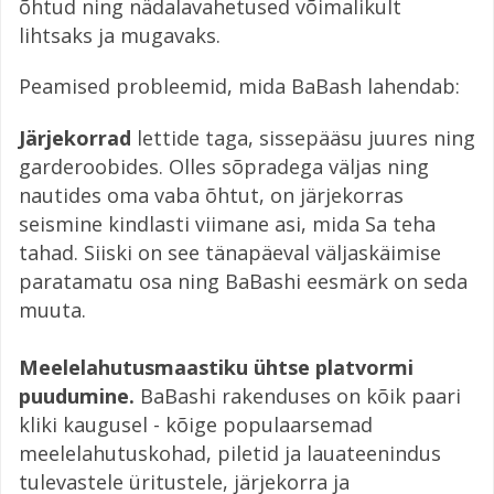
õhtud ning nädalavahetused võimalikult
lihtsaks ja mugavaks.
Peamised probleemid, mida BaBash lahendab:
Järjekorrad
lettide taga, sissepääsu juures ning
garderoobides. Olles sõpradega väljas ning
nautides oma vaba õhtut, on järjekorras
seismine kindlasti viimane asi, mida Sa teha
tahad. Siiski on see tänapäeval väljaskäimise
paratamatu osa ning BaBashi eesmärk on seda
muuta.
Meelelahutusmaastiku ühtse platvormi
puudumine.
BaBashi rakenduses on kõik paari
kliki kaugusel - kõige populaarsemad
meelelahutuskohad, piletid ja lauateenindus
tulevastele üritustele, järjekorra ja