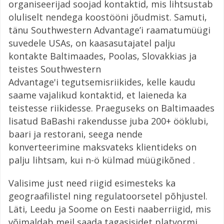
organiseerijad soojad kontaktid, mis lihtsustab
oluliselt nendega koostööni jõudmist. Samuti,
tänu Southwestern Advantage’i raamatumüügi
suvedele USAs, on kaasasutajatel palju
kontakte Baltimaades, Poolas, Slovakkias ja
teistes Southwestern
Advantage'i tegutsemisriikides, kelle kaudu
saame vajalikud kontaktid, et laieneda ka
teistesse riikidesse. Praeguseks on Baltimaades
lisatud BaBashi rakendusse juba 200+ ööklubi,
baari ja restorani, seega nende
konverteerimine maksvateks klientideks on
palju lihtsam, kui n-ö külmad müügikõned .
Valisime just need riigid esimesteks ka
geograafilistel ning regulatoorsetel põhjustel.
Läti, Leedu ja Soome on Eesti naaberriigid, mis
võimaldab meil saada tagasisidet platvormi