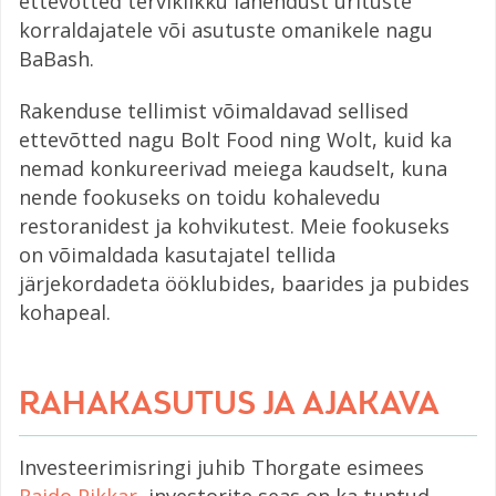
ettevõtted terviklikku lahendust ürituste
korraldajatele või asutuste omanikele nagu
BaBash.
Rakenduse tellimist võimaldavad sellised
ettevõtted nagu Bolt Food ning Wolt, kuid ka
nemad konkureerivad meiega kaudselt, kuna
nende fookuseks on toidu kohalevedu
restoranidest ja kohvikutest. Meie fookuseks
on võimaldada kasutajatel tellida
järjekordadeta ööklubides, baarides ja pubides
kohapeal.
RAHAKASUTUS JA AJAKAVA
Investeerimisringi juhib Thorgate esimees
Raido Pikkar
, investorite seas on ka tuntud