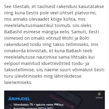
See tõestab, et taoliseid rakendusi kasutatakse
ning kuna Eestis pole veel ühtset platvormi,
mis annaks ülevaadet kõige kohta, mis
meelelahutusmaastikul toimub, siis oleks
BaBashil esimese mängija eelis. Samuti, Eesti
inimesed on omaks võtnud Wolti ja Bolti
rakendused toidu ning takso tellimiseks, mis
omakorda kinnistab, et kuna BaBash teeb
meelelahutuse nautimise sama lihtsaks kui
eelpool mainitud iduettevõtted toidu- ja
taksotellimise, siis näeme suurt võimalust Eesti
turu ülevõtmiseks ning lähiriikidesse
laienemiseks.