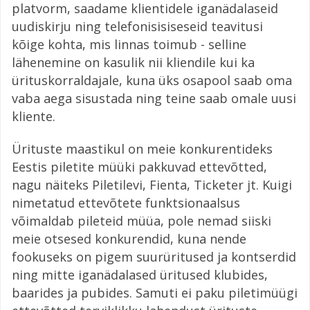
platvorm, saadame klientidele iganädalaseid
uudiskirju ning telefonisisiseseid teavitusi
kõige kohta, mis linnas toimub - selline
lähenemine on kasulik nii kliendile kui ka
ürituskorraldajale, kuna üks osapool saab oma
vaba aega sisustada ning teine saab omale uusi
kliente.
Ürituste maastikul on meie konkurentideks
Eestis piletite müüki pakkuvad ettevõtted,
nagu näiteks Piletilevi, Fienta, Ticketer jt. Kuigi
nimetatud ettevõtete funktsionaalsus
võimaldab pileteid müüa, pole nemad siiski
meie otsesed konkurendid, kuna nende
fookuseks on pigem suurüritused ja kontserdid
ning mitte iganädalased üritused klubides,
baarides ja pubides. Samuti ei paku piletimüügi