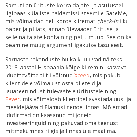
Samuti on ürituste korraldajatel ja asutustel
ligipääs külaliste haldamissüsteemile GateMe,
mis võimaldab neli korda kiiremat
check-in
'i kui
paber ja pliiats, annab ülevaadet ürituse ja
selle näitajate kohta ning palju muud. See on ka
peamine müügiargument igakuise tasu eest.
Sarnaste rakenduste hulka kuuluvad näiteks
2018. aastal Hispaania kõige kiiremini kasvava
iduettevõtte tiitli võitnud
Xceed
, mis pakub
klientidele võimalust osta pileteid ja
lauateenindust tulevastele üritustele ning
Fever
, mis võimaldab klientidel avastada uusi ja
meeldejäävaid Elamusi nende linnas. Mõlemad
idufirmad on kaasanud miljoneid
investeeringuid ning pakuvad oma teenust
mitmekümnes riigis ja linnas üle maailma.