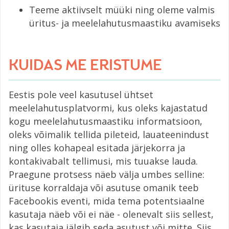
Teeme aktiivselt müüki ning oleme valmis
üritus- ja meelelahutusmaastiku avamiseks
KUIDAS ME ERISTUME
Eestis pole veel kasutusel ühtset
meelelahutusplatvormi, kus oleks kajastatud
kogu meelelahutusmaastiku informatsioon,
oleks võimalik tellida pileteid, lauateenindust
ning olles kohapeal esitada järjekorra ja
kontakivabalt tellimusi, mis tuuakse lauda.
Praegune protsess näeb välja umbes selline:
ürituse korraldaja või asutuse omanik teeb
Facebookis eventi, mida tema potentsiaalne
kasutaja näeb või ei näe - olenevalt siis sellest,
kas kasutaja jälgib seda asutust või mitte. Siis