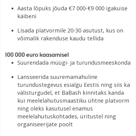
Aasta lõpuks jõuda €7 000-€9 000 igakuise
käibeni
Lisada platvormile 20-30 asutust, kus on
võimalik rakenduse kaudu tellida
100 000 euro kaasamisel
Suurendada müügi- ja turundusmeeskonda
Lansseerida suuremamahuline
turundustegevus esialgu Eestis ning siis ka
välisturgudel, et BaBash kinnitaks kanda
kui meelelahutusmaastiku ühtne platvorm
ning oleks kasutusel enamus
meelelahutuskohtades, üritustel ning
organiseerijate poolt