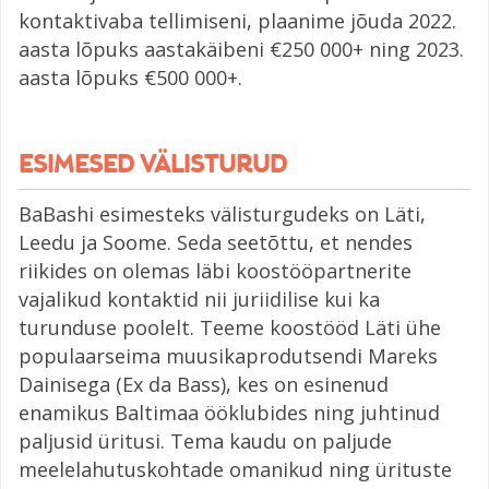
kontaktivaba tellimiseni, plaanime jõuda 2022.
aasta lõpuks aastakäibeni €250 000+ ning 2023.
aasta lõpuks €500 000+.
ESIMESED VÄLISTURUD
BaBashi esimesteks välisturgudeks on Läti,
Leedu ja Soome. Seda seetõttu, et nendes
riikides on olemas läbi koostööpartnerite
vajalikud kontaktid nii juriidilise kui ka
turunduse poolelt. Teeme koostööd Läti ühe
populaarseima muusikaprodutsendi Mareks
Dainisega (Ex da Bass), kes on esinenud
enamikus Baltimaa ööklubides ning juhtinud
paljusid üritusi. Tema kaudu on paljude
meelelahutuskohtade omanikud ning ürituste