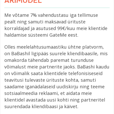
ÄRIMUDEL
Me võtame 7% vahendustasu iga tellimuse
pealt ning samuti maksavad ürituste
korraldajad ja asutused 99€/kuu meie klientide
haldamise süsteemi GateMe eest.
Olles meelelahtusumaastiku ühtne platvorm,
on BaBashil ligipääs suurele kliendibaasile, mis
omakorda tähendab paremat turunduse
võimalust meie partnerite jaoks. BaBashi kaudu
on võimalik saata klientidele telefonisiseseid
teavitusi tulevaste ürituste kohta, samuti
saadame iganädalaseid uudiskirju ning teeme
sotsiaalmeedia reklaami, et aidata meie
klientidel avastada uusi kohti ning partneritel
suurendada kliendibaasi ja käivet.