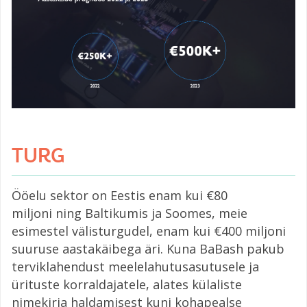
TURG
Ööelu sektor on Eestis enam kui €80
miljoni ning Baltikumis ja Soomes, meie
esimestel välisturgudel, enam kui €400 miljoni
suuruse aastakäibega äri. Kuna BaBash pakub
terviklahendust meelelahutusasutusele ja
ürituste korraldajatele, alates külaliste
nimekirja haldamisest kuni kohapealse