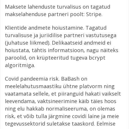
Maksete lahenduste turvalisus on tagatud
makselahenduse partneri poolt: Stripe.
Klientide andmete hoiustamine. Tagatud
turvalisuse ja juriidilise partneri vastutusega
(juhatuse liikmed). Delikaatseid andmeid ei
hoiustata, tähtis informatsioon, nagu näiteks
paroolid, on krüpteeritud tugeva bcrypt
algoritmiga.
Covid pandeemia risk. BaBash on
meelelahutusmaastiku ühtne platvorm ning
vaatamata sellele, et piiranguid hakati vaikselt
leevendama, vaktsineerimine käib täies hoos
ning elu hakkab normaliseeruma, on olemas
risk, et võib tulla järgmine covidi laine ja meie
tegevussektorid suletakse taaskord. Eelmise