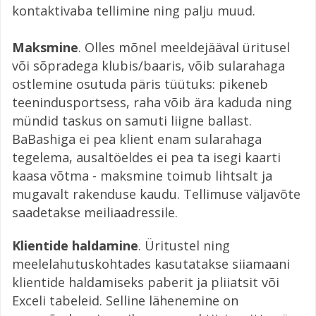
kontaktivaba tellimine ning palju muud.
Maksmine
. Olles mõnel meeldejääval üritusel
või sõpradega klubis/baaris, võib sularahaga
ostlemine osutuda päris tüütuks: pikeneb
teenindusportsess, raha võib ära kaduda ning
mündid taskus on samuti liigne ballast.
BaBashiga ei pea klient enam sularahaga
tegelema, ausaltöeldes ei pea ta isegi kaarti
kaasa võtma - maksmine toimub lihtsalt ja
mugavalt rakenduse kaudu. Tellimuse väljavõte
saadetakse meiliaadressile.
Klientide haldamine
. Üritustel ning
meelelahutuskohtades kasutatakse siiamaani
klientide haldamiseks paberit ja pliiatsit või
Exceli tabeleid. Selline lähenemine on