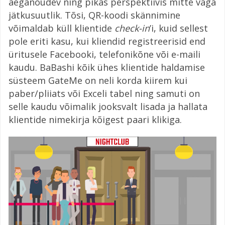
aeganõudev ning pikas perspektiivis mitte väga
jätkusuutlik. Tõsi, QR-koodi skännimine
võimaldab küll klientide
check-in
’i, kuid sellest
pole eriti kasu, kui kliendid registreerisid end
üritusele Facebooki, telefonikõne või e-maili
kaudu. BaBashi kõik ühes klientide haldamise
süsteem GateMe on neli korda kiirem kui
paber/pliiats või Exceli tabel ning samuti on
selle kaudu võimalik jooksvalt lisada ja hallata
klientide nimekirja kõigest paari klikiga.