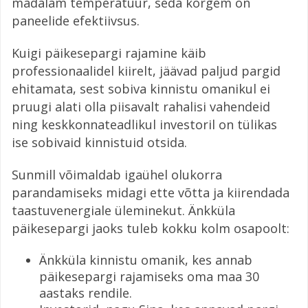
madalam temperatuur, seda kõrgem on
paneelide efektiivsus.
Kuigi päikesepargi rajamine käib
professionaalidel kiirelt, jäävad paljud pargid
ehitamata, sest sobiva kinnistu omanikul ei
pruugi alati olla piisavalt rahalisi vahendeid
ning keskkonnateadlikul investoril on tülikas
ise sobivaid kinnistuid otsida.
Sunmill võimaldab igaühel olukorra
parandamiseks midagi ette võtta ja kiirendada
taastuvenergiale üleminekut. Änkküla
päikesepargi jaoks tuleb kokku kolm osapoolt:
Änkküla kinnistu omanik, kes annab
päikesepargi rajamiseks oma maa 30
aastaks rendile.