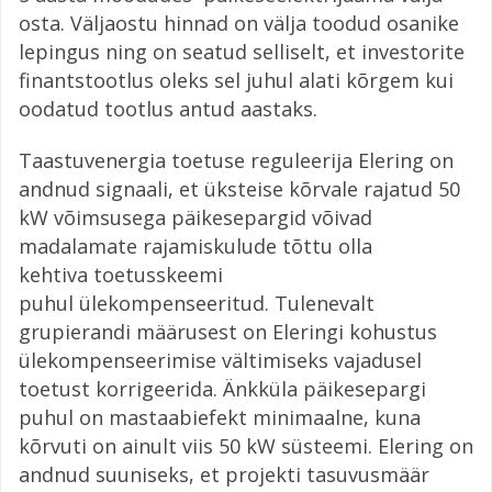
osta. Väljaostu hinnad on välja toodud osanike
lepingus ning on seatud selliselt, et investorite
finantstootlus oleks sel juhul alati kõrgem kui
oodatud tootlus antud aastaks.
Taastuvenergia toetuse reguleerija Elering on
andnud signaali, et üksteise kõrvale rajatud 50
kW võimsusega päikesepargid võivad
madalamate rajamiskulude tõttu olla
kehtiva toetusskeemi
puhul ülekompenseeritud. Tulenevalt
grupierandi määrusest on Eleringi kohustus
ülekompenseerimise vältimiseks vajadusel
toetust korrigeerida. Änkküla päikesepargi
puhul on mastaabiefekt minimaalne, kuna
kõrvuti on ainult viis 50 kW süsteemi. Elering on
andnud suuniseks, et projekti tasuvusmäär