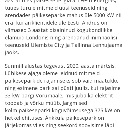
aastat üles päikeseenergia äri Eesti Energias,
tuues turule mitmeid uusi teenuseid ning
arendades päikeseparke mahus üle 5000 kW nii
era- kui äriklientidele üle Eesti. Andrus on
viimased 3 aastat disaininud kogukondlikke
elamuid Londonis ning arendanud inimnäolisi
teenuseid Ülemiste City ja Tallinna Lennujaama
jaoks
.
Sunmill alustas tegevust 2020. aasta märtsis.
Lühikese ajaga oleme leidnud mitmeid
päikeseparkide rajamiseks sobivaid maatükke
ning esimene park sai püsti juulis, kui rajasime
33 kW pargi Võrumaale, mis juba ka elektrit
toodab ja võrku müüb. Järgmised
kolm päikeseparki koguvõimsusega 375 kW on
hetkel ehituses. Änkküla päikesepark on
järjekorras viies ning seekord soovisime läbi