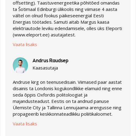
offsetting). Taastuvenergeetika põhitõed omandas
ta Šotimaal Edinburgi ülikoolis ning viimase 4 aasta
vältel on olnud fookus päikeseenergial Eesti
Energias töötades. Samuti aitab Margus kaasa
elektriautode leviku edendamisele, olles üks Eleporti
(www.eleport.ee) asutajatest.
Vaata lisaks
Andrus Raudsep
Kaasasutaja
Andruse kirg on teenusedisain. Viimased paar aastat
disainis ta Londonis kogu­kondlikke elamuid ning enne
seda õppis Oxfordis politoloogiat ja
majandusteadust. Eestis on ta andnud panuse
Ülemiste City ja Tallinna Lennujaama arengusse ning
propageerib keskkonnateadlikku poliitikaloomet.
Vaata lisaks