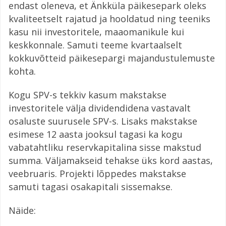
endast oleneva, et Änkküla päikesepark oleks
kvaliteetselt rajatud ja hooldatud ning teeniks
kasu nii investoritele, maaomanikule kui
keskkonnale. Samuti teeme kvartaalselt
kokkuvõtteid päikesepargi majandustulemuste
kohta.
Kogu SPV-s tekkiv kasum makstakse
investoritele välja dividendidena vastavalt
osaluste suurusele SPV-s. Lisaks makstakse
esimese 12 aasta jooksul tagasi ka kogu
vabatahtliku reservkapitalina sisse makstud
summa. Väljamakseid tehakse üks kord aastas,
veebruaris. Projekti lõppedes makstakse
samuti tagasi osakapitali sissemakse.
Näide: