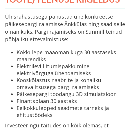
TOOTE/TEENUSE KIRJELDUS
Ühisrahastusega panustad ühe konkreetse
päikesepargi rajamisse Änkkülas ning saad selle
omanikuks. Pargi rajamiseks on Sunmill teinud
põhjaliku ettevalmistuse:
Kokkulepe maaomanikuga 30 aastaseks
maarendiks
Elektrilevi liitumispakkumine
elektrivõrguga ühendamiseks
Kooskõlastus naabrite ja kohaliku
omavalitsusega pargi rajamiseks
Päikesepargi toodangu 3D simulatsioon
Finantsplaan 30 aastaks
Eelkokkulepped seadmete tarneks ja
ehitustöödeks
Investeeringu täitudes on kõik olemas, et