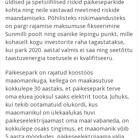
üldised ja spetsiifilised riskid päikeseparkide
kohta ning neile vastavad meetmed riskide
maandamiseks. Põhilisteks riskimaandusteks
on pargi rajamise maksumuse fikseerimine
Sunmilli poolt ning osanike lepingu punkt, mille
kohaselt kogu investorite raha tagastatakse,
kui park 2020. aastal valmis ei saa ning seetõttu
taastuvenergia toetusele ei kvalifitseeru.
Päikesepark on rajatud koostöös
maaomanikuga, kellega on maakasutuse
kokkulepe 30 aastaks, et päikesepark terve
oma eluea jooksul saaks elektrit toota. Juhuks,
kui tekib ootamatuid olukordi, kus
maaomanikul on ülekaalukas huvi
päikeseelektrijaamast oma maal vabaneda, on
kokkulepe osaks tingimus, et maaomanik võib
5 aasta möödudes päikeseelektrijaama välja