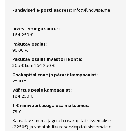
Fundwise'i e-posti aadress:
info@fundwise.me
Investeeringu suurus:
164 250 €
Pakutav osalus:
90.00 %
Pakutav osalus investori kohta:
365 € kuni 164 250 €
Osakapital enne ja pärast kampaaniat:
2500 €
Väärtus peale kampaaniat:
184 250 €
1 € nimiväärtusega osa maksumus
:
73 €
Kaasatav summa jaguneb osakapitali sissemakse
(2250€) ja vabatahtliku reservkapitali sissemakse