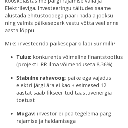
kooskõlastasime pargi rajamise valla ja
Elektrileviga. Investeeringu täitudes saame
alustada ehitustöödega paari nädala jooksul
ning valmis päikesepark vastu võtta veel enne
aasta lõppu.
Miks investeerida päikeseparki läbi Sunmilli?
Tulus:
konkurentsivõimeline finantstootlus
(projekti IRR ilma võimenduseta 8,36%)
Stabiilne rahavoog
: päike ega vajadus
elektri järgi ära ei kao + esimesed 12
aastat saab fikseeritud taastuvenergia
toetust
Mugav:
investor ei pea tegelema pargi
rajamise ja haldamisega