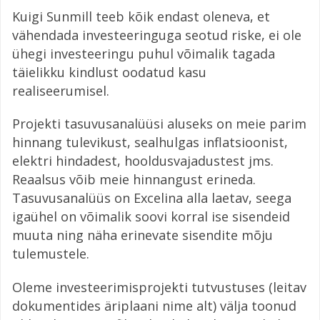
Kuigi Sunmill teeb kõik endast oleneva, et
vähendada investeeringuga seotud riske, ei ole
ühegi investeeringu puhul võimalik tagada
täielikku kindlust oodatud kasu
realiseerumisel.
Projekti tasuvusanalüüsi aluseks on meie parim
hinnang tulevikust, sealhulgas inflatsioonist,
elektri hindadest, hooldusvajadustest jms.
Reaalsus võib meie hinnangust erineda.
Tasuvusanalüüs on Excelina alla laetav, seega
igaühel on võimalik soovi korral ise sisendeid
muuta ning näha erinevate sisendite mõju
tulemustele.
Oleme investeerimisprojekti tutvustuses (leitav
dokumentides äriplaani nime alt) välja toonud