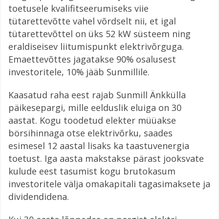
toetusele kvalifitseerumiseks viie
tütarettevõtte vahel võrdselt nii, et igal
tütarettevõttel on üks 52 kW süsteem ning
eraldiseisev liitumispunkt elektrivõrguga.
Emaettevõttes jagatakse 90% osalusest
investoritele, 10% jääb Sunmillile.
Kaasatud raha eest rajab Sunmill Änkkülla
päikesepargi, mille eelduslik eluiga on 30
aastat. Kogu toodetud elekter müüakse
börsihinnaga otse elektrivõrku, saades
esimesel 12 aastal lisaks ka taastuvenergia
toetust. Iga aasta makstakse pärast jooksvate
kulude eest tasumist kogu brutokasum
investoritele välja omakapitali tagasimaksete ja
dividendidena.