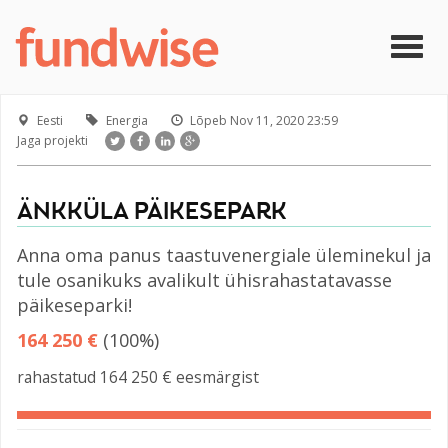
Liigu edasi põhisisu juurde
Togg
navig
Eesti
Energia
Lõpeb
Nov 11, 2020 23:59
Jaga projekti
ÄNKKÜLA PÄIKESEPARK
Anna oma panus taastuvenergiale üleminekul ja
tule osanikuks avalikult ühisrahastatavasse
päikeseparki!
164 250 €
(100%)
rahastatud 164 250 € eesmärgist