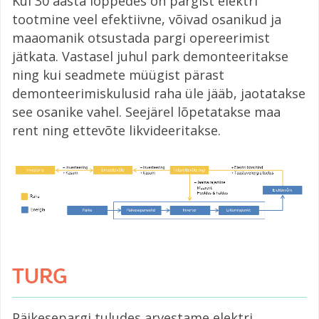
Kui 30 aasta lõppedes on pargist elektri
tootmine veel efektiivne, võivad osanikud ja
maaomanik otsustada pargi opereerimist
jätkata. Vastasel juhul park demonteeritakse
ning kui seadmete müügist pärast
demonteerimiskulusid raha üle jääb, jaotatakse
see osanike vahel. Seejärel lõpetatakse maa
rent ning ettevõte likvideeritakse.
TURG
Päikesepargi tuludes arvestame elektri