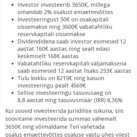
Investor investeerib 3650€, millega
omandab 2% osalust emaettevõttes
Investeeringust 50€ on osakapitali
sissemakse ning 3600€ vabatahtliku
reservkapitali sissemakse
Dividendidena saab investor esimesed 12
aastat 160€ aastas ning sealt edasi
keskmiselt 168€ aastas
Vabatahtliku reservkapitali väljamaksena
saab esimesed 12 aastat lisaks 253€ aastas
Tulu kokku on 8219€ ning kasum
investeeringu pealt 4569€
Sellise investeeringu tasuvusaeg on
8,8 aastat ning tasuvusmäär (IRR) 8,36%
Kui soovid investeerida juriidilise isikuna, siis
soovitame investeerida summas vähemalt
3650€ ning võimaldame Teil vahetada
osalus emaettevõttes osaluse vastu ühes viiest