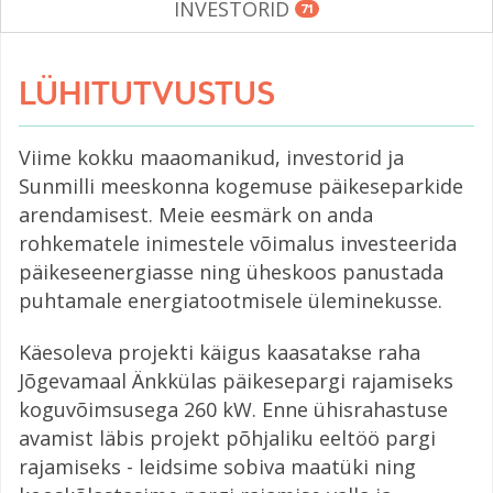
INVESTORID
71
LÜHITUTVUSTUS
Viime kokku maaomanikud, investorid ja
Sunmilli meeskonna kogemuse päikeseparkide
arendamisest. Meie eesmärk on anda
rohkematele inimestele võimalus investeerida
päikeseenergiasse ning üheskoos panustada
puhtamale energiatootmisele üleminekusse.
Käesoleva projekti käigus kaasatakse raha
Jõgevamaal Änkkülas päikesepargi rajamiseks
koguvõimsusega 260 kW. Enne ühisrahastuse
avamist läbis projekt põhjaliku eeltöö pargi
rajamiseks - leidsime sobiva maatüki ning