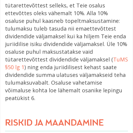
tütarettevõttest selleks, et Teie osalus
ettevõttes oleks vähemalt 10%. Alla 10%
osaluse puhul kaasneb topeltmaksustamine:
tulumaksu tuleb tasuda nii emaettevõttest
dividendide väljamaksel kui ka hiljem Teie enda
juriidilise isiku dividendide väljamaksel. Üle 10%
osaluse puhul maksustatakse vaid
tütarettevõttest dividendide väljamaksel (
TuMS
§50 lg 1
) ning enda juriidilisest kehast saate
dividendide summa ulatuses väljamakseid teha
tulumaksuvabalt. Osaluse vahetamise
võimaluse kohta loe lähemalt osanike lepingu
peatükist 6.
RISKID JA MAANDAMINE