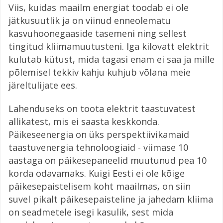
Viis, kuidas maailm energiat toodab ei ole
jätkusuutlik ja on viinud enneolematu
kasvuhoonegaaside tasemeni ning sellest
tingitud kliimamuutusteni. Iga kilovatt elektrit
kulutab kütust, mida tagasi enam ei saa ja mille
põlemisel tekkiv kahju kuhjub võlana meie
järeltulijate ees.
Lahenduseks on toota elektrit taastuvatest
allikatest, mis ei saasta keskkonda.
Päikeseenergia on üks perspektiivikamaid
taastuvenergia tehnoloogiaid - viimase 10
aastaga on päikesepaneelid muutunud pea 10
korda odavamaks. Kuigi Eesti ei ole kõige
päikesepaistelisem koht maailmas, on siin
suvel pikalt päikesepaisteline ja jahedam kliima
on seadmetele isegi kasulik, sest mida