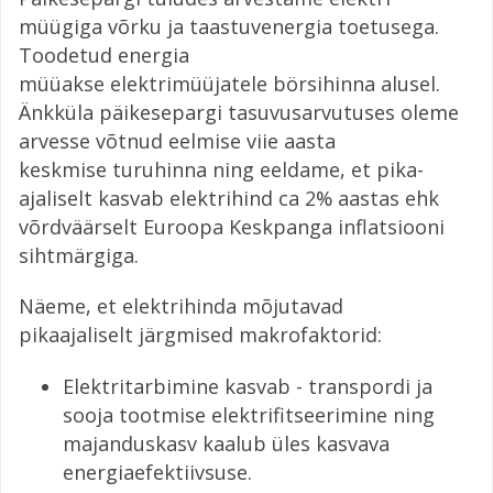
müügiga võrku ja taastuvenergia toetusega.
Toodetud energia
müüakse elektrimüüjatele börsihinna alusel.
Änkküla päikesepargi tasuvusarvutuses oleme
arvesse võtnud eelmise viie aasta
keskmise turuhinna ning eeldame, et pika-
ajaliselt kasvab elektrihind ca 2% aastas ehk
võrdväärselt Euroopa Keskpanga inflatsiooni
sihtmärgiga.
Näeme, et elektrihinda mõjutavad
pikaajaliselt järgmised makrofaktorid:
Elektritarbimine kasvab - transpordi ja
sooja tootmise elektrifitseerimine ning
majanduskasv kaalub üles kasvava
energiaefektiivsuse.