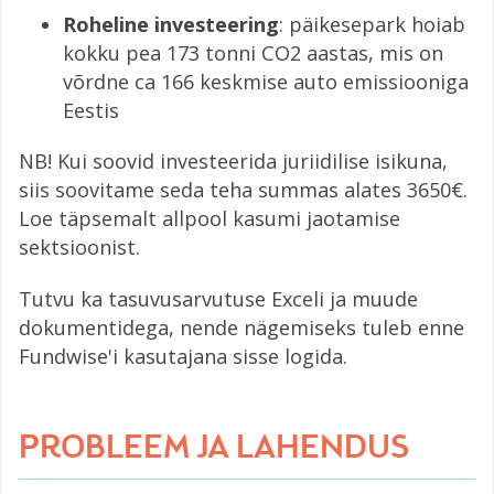
Roheline investeering
: päikesepark hoiab
kokku pea 173 tonni CO2 aastas, mis on
võrdne ca 166 keskmise auto emissiooniga
Eestis
NB! Kui soovid investeerida juriidilise isikuna,
siis soovitame seda teha summas alates 3650€.
Loe täpsemalt allpool kasumi jaotamise
sektsioonist.
Tutvu ka tasuvusarvutuse Exceli ja muude
dokumentidega, nende nägemiseks tuleb enne
Fundwise'i kasutajana sisse logida.
PROBLEEM JA LAHENDUS