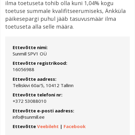
ilma toetuseta tohib olla kuni 1,04% kogu
toetuse summale kvalifitseerumiseks, Änkküla
päikesepargi puhul jääb tasuvusmäär ilma
toetuseta alla selle määra.
Ettevõtte nimi:
Sunmill SPV1 OÜ
Ettevõtte registrikood:
16056988
Ettevõtte aadress:
Telliskivi 60a/5, 10412 Tallinn
Ettevõtte telefoni nr:
+372 53088010
Ettevõtte e-posti aadress:
info@sunmill.ee
Ettevõtte
Veebileht
|
Facebook