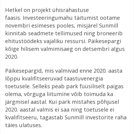
Hetkel on projekt ühisrahastuse
faasis. Investeeringumahu täitumist ootame
novembri esimeses pooles, misjärel Sunmill
kinnitab seadmete tellimused ning broneerib
ehitustöödeks vajaliku ressursi. Päikesepargi
kõige hilisem valmimisaeg on detsembri algus
2020.
Päikesepargid, mis valmivad enne 2020. aasta
lõppu kvalifitseeruvad taastuvenergia
toetusele. Selleks peab park füüsiliselt paigas
olema, võrguga liitumine võib toimuda ka
järgmisel aastal. Kui park mistahes põhjusel
2020. aastal valmis ei saa ning toetusele ei
kvalifitseeru, tagastab Sunmill investorite raha
täies ulatuses.