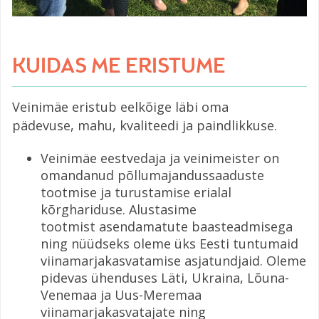
KUIDAS ME ERISTUME
Veinimäe eristub eelkõige läbi oma
pädevuse, mahu, kvaliteedi ja paindlikkuse.
Veinimäe eestvedaja ja veinimeister on
omandanud põllumajandussaaduste
tootmise ja turustamise erialal
kõrghariduse. Alustasime
tootmist asendamatute baasteadmisega
ning nüüdseks oleme üks Eesti tuntumaid
viinamarjakasvatamise asjatundjaid. Oleme
pidevas ühenduses Läti, Ukraina, Lõuna-
Venemaa ja Uus-Meremaa
viinamarjakasvatajate ning