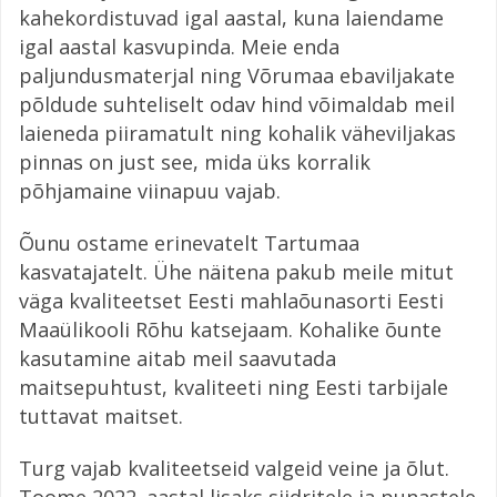
kahekordistuvad igal aastal, kuna laiendame
igal aastal kasvupinda. Meie enda
paljundusmaterjal ning Võrumaa ebaviljakate
põldude suhteliselt odav hind võimaldab meil
laieneda piiramatult ning kohalik väheviljakas
pinnas on just see, mida üks korralik
põhjamaine viinapuu vajab.
Õunu ostame erinevatelt Tartumaa
kasvatajatelt. Ühe näitena pakub meile mitut
väga kvaliteetset Eesti mahlaõunasorti Eesti
Maaülikooli Rõhu katsejaam. Kohalike õunte
kasutamine aitab meil saavutada
maitsepuhtust, kvaliteeti ning Eesti tarbijale
tuttavat maitset.
Turg vajab kvaliteetseid valgeid veine ja õlut.
Toome 2022. aastal lisaks siidritele ja punastele