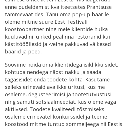
enne pudeldamist kvaliteetsetes Prantsuse
tammevaatides. Tänu oma pop-up baarile
oleme mitme suure Eesti festivali
koostööpartner ning meie klientide hulka
kuuluvad nii uhked pealinna restoranid kui
kästitööõllesid ja -veine pakkuvad väikesed
baarid ja poed.
Soovime hoida oma klientidega isiklikku sidet,
kohtuda nendega näost näkku ja saada
tagasisidet enda toodete kohta. Kasutame
selleks erinevaid avalikke üritusi, kus me
osaleme, degusteerimisi ja tootetutvustusi
ning samuti sotsiaalmeediat, kus oleme väga
aktiivsed. Toodete kvaliteedi tõstmiseks
osaleme erinevatel konkurssidel ja teeme
koostööd mitme tuntud sommeljeega nii Eestis