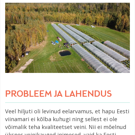
PROBLEEM JA LAHENDUS
Veel hiljuti oli levinud eelarvamus, et hapu Eesti
viinamari ei kõlba kuhugi ning sellest ei ole
võimalik teha kvaliteetset veini. Nii ei mõelnud
üksnes veinikauged inimesed, vaid ka Eesti