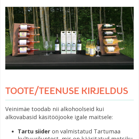
TOOTE/TEENUSE KIRJELDUS
Veinimäe toodab nii alkohoolseid kui
alkovabasid käsitööjooke igale maitsele:
Tartu siider
on valmistatud Tartumaa
kultuurõuntest, mis on kääritatud metsiku