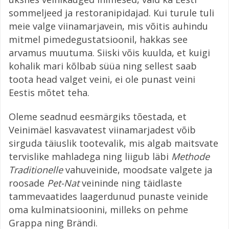
sommeljeed ja restoranipidajad. Kui turule tuli
meie valge viinamarjavein, mis võitis auhindu
mitmel pimedegustatsioonil, hakkas see
arvamus muutuma. Siiski võis kuulda, et kuigi
kohalik mari kõlbab süüa ning sellest saab
toota head valget veini, ei ole punast veini
Eestis mõtet teha.
Oleme seadnud eesmärgiks tõestada, et
Veinimäel kasvavatest viinamarjadest võib
sirguda täiuslik tootevalik, mis algab maitsvate
tervislike mahladega ning liigub läbi
Methode
Traditionelle
vahuveinide, moodsate valgete ja
roosade
Pet-Nat
veininde ning täidlaste
tammevaatides laagerdunud punaste veinide
oma kulminatsioonini, milleks on pehme
Grappa ning Brändi.