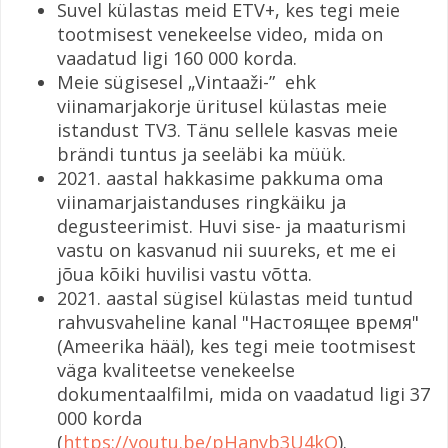
Suvel külastas meid ETV+, kes tegi meie
tootmisest venekeelse video, mida on
vaadatud ligi 160 000 korda.
Meie sügisesel „Vintaaži-” ehk
viinamarjakorje üritusel külastas meie
istandust TV3. Tänu sellele kasvas meie
brändi tuntus ja seeläbi ka müük.
2021. aastal hakkasime pakkuma oma
viinamarjaistanduses ringkäiku ja
degusteerimist. Huvi sise- ja maaturismi
vastu on kasvanud nii suureks, et me ei
jõua kõiki huvilisi vastu võtta.
2021. aastal sügisel külastas meid tuntud
rahvusvaheline kanal "Настоящее время"
(Ameerika hääl), kes tegi meie tootmisest
väga kvaliteetse venekeelse
dokumentaalfilmi, mida on vaadatud ligi 37
000 korda
(
https://youtu.be/pHanyb3U4kQ
).