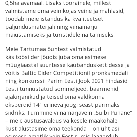
0,5ha avamaal. Lisaks toorainele, millest
valmistame oma veinikojas veine ja mahlasid,
toodab meie istandus ka kvaliteetset
paljundusmaterjali ning viinamarju
maiustamiseks ja turistidele näitamiseks.
Meie Tartumaa õuntest valmistatud
käsitöösiider jõudis juba oma esimesel
müügiaastal suurtesse kaubanduskettidesse ja
võitis Baltic Cider Competitionil pronksmedali
ning konkurssil Parim Eesti Jook 2021 hindasid
Eesti tunnustatud sommeljeed, baarmenid,
ajakirjanikud ja teised oma valdkonna
eksperdid 141 erineva joogi seast parimaks
siidriks. Tummine viinamarjavein „Sulbi Punane“
– meie austusavaldus väikesele maakohale,
kust alustasime oma teekonda – on ühtlasi
esimese ametlik vein Eestis, mis laagerdub