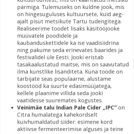
pärmiga. Tulemuseks on kuldne jook, mis
on hingesuguluses kultuursete, kuid aeg-
ajalt pisut metsikute Tartu tudengitega.
Realiseerime toodet lisaks käsitööjooke
müüvatele poodidele ja
kaubanduskettidele ka ise vaadisiidrina
ning pakume seda erinevates baarides ja
festivalidel üle Eesti. Jooki eristab
tasakaalustatud maitse, mis on saavutatud
ilma kunstlike lisanditeta. Kuna toode on
tarbijate seas populaarne, alustame
koostööd ka suurte edasimüüjatega,
kellele plaanime villida seda jooki
vaatidesse suuremates kogustes.
Veinimäe talu Indian Pale Cider „IPC“
on
Citra humalatega kahekordselt
kuivhumaldatud siider: esimene kord
aktiivse fermenteerimise alguses ja teine