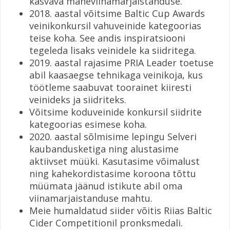
kasvava maheviinamarjaistanduse.
2018. aastal võitsime Baltic Cup Awards
veinikonkursil vahuveinide kategoorias
teise koha. See andis inspiratsiooni
tegeleda lisaks veinidele ka siidritega.
2019. aastal rajasime PRIA Leader toetuse
abil kaasaegse tehnikaga veinikoja, kus
töötleme saabuvat toorainet kiiresti
veinideks ja siidriteks.
Võitsime koduveinide konkursil siidrite
kategoorias esimese koha.
2020. aastal sõlmisime lepingu Selveri
kaubandusketiga ning alustasime
aktiivset müüki. Kasutasime võimalust
ning kahekordistasime koroona tõttu
müümata jäänud istikute abil oma
viinamarjaistanduse mahtu.
Meie humaldatud siider võitis Riias Baltic
Cider Competitionil pronksmedali.