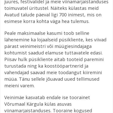
juures, festivalidel ja meie viinamarjaistanduses
toimuvatel üritustel. Näiteks külastas meid
Avatud talude päeval ligi 700 inimest, mis on
esimese korra kohta väga hea tulemus.
Peale maksimaalse kasumi toob selline
lähenemine ka lojaalseid püsikliente, kes viivad
pärast veinimeistri või müügiesindajaga
kohtumist saadud elamuse tuttavatele edasi.
Piisav hulk püsikliente aitab tooteid paremini
turustada ning ka koostööpartnerid ja
vahendajad saavad meie toodangut kiiremini
müüa. Tänu sellele jõuavad uued tellimused
meieni varem.
Veinimäe kasvatab endale ise toorainet
Võrumaal Kärgula külas asuvas
viinamarjaistanduses. Tooraine kogused