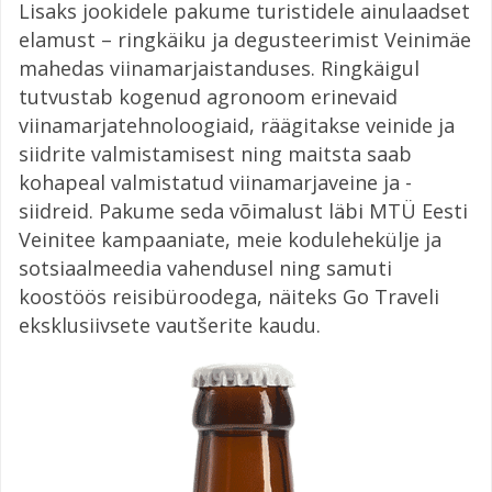
Lisaks jookidele pakume turistidele ainulaadset
elamust – ringkäiku ja degusteerimist Veinimäe
mahedas viinamarjaistanduses. Ringkäigul
tutvustab kogenud agronoom erinevaid
viinamarjatehnoloogiaid, räägitakse veinide ja
siidrite valmistamisest ning maitsta saab
kohapeal valmistatud viinamarjaveine ja -
siidreid. Pakume seda võimalust läbi MTÜ Eesti
Veinitee kampaaniate, meie kodulehekülje ja
sotsiaalmeedia vahendusel ning samuti
koostöös reisibüroodega, näiteks Go Traveli
eksklusiivsete vautšerite kaudu.