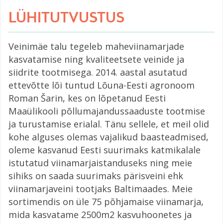
LÜHITUTVUSTUS
Veinimäe talu tegeleb maheviinamarjade
kasvatamise ning kvaliteetsete veinide ja
siidrite tootmisega. 2014. aastal asutatud
ettevõtte lõi tuntud Lõuna-Eesti agronoom
Roman Šarin, kes on lõpetanud Eesti
Maaülikooli põllumajandussaaduste tootmise
ja turustamise erialal. Tänu sellele, et meil olid
kohe alguses olemas vajalikud baasteadmised,
oleme kasvanud Eesti suurimaks katmikalale
istutatud viinamarjaistanduseks ning meie
sihiks on saada suurimaks pärisveini ehk
viinamarjaveini tootjaks Baltimaades. Meie
sortimendis on üle 75 põhjamaise viinamarja,
mida kasvatame 2500m2 kasvuhoonetes ja