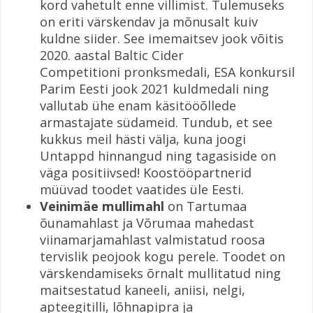
kord vahetult enne villimist. Tulemuseks
on eriti värskendav ja mõnusalt kuiv
kuldne siider. See imemaitsev jook võitis
2020. aastal Baltic Cider
Competitioni pronksmedali, ESA konkursil
Parim Eesti jook 2021 kuldmedali ning
vallutab ühe enam käsitööõllede
armastajate südameid. Tundub, et see
kukkus meil hästi välja, kuna joogi
Untappd hinnangud ning tagasiside on
väga positiivsed! Koostööpartnerid
müüvad toodet vaatides üle Eesti.
Veinimäe mullimah
l
on Tartumaa
õunamahlast ja Võrumaa mahedast
viinamarjamahlast valmistatud roosa
tervislik peojook kogu perele. Toodet on
värskendamiseks õrnalt mullitatud ning
maitsestatud kaneeli, aniisi, nelgi,
apteegitilli, lõhnapipra ja