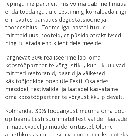
lepinguline partner, mis võimaldab meil müüa
enda toodangut üle Eesti ning korraldada riigi
erinevates paikades­ degustatsioone ja
tooteesitlusi. Toome igal aastal turule
mitmeid uusi tooteid, et püsida atraktiivsed
ning tuletada end klientidele meelde.
Järgnevat 30% realiseerime läbi oma
koostööpartnerite võrgustiku, kuhu kuuluvad
mitmed restoranid, baarid ja väikesed
käsitööjookide poed üle Eesti. Osaledes
messidel, festivalidel ja laatadel kasvatame
oma koostööpartnerite võrgustikku pidevalt.
Kolmandat 30% toodangust müüme oma pop-
up baaris Eesti suurimatel festivalidel, laatadel,
linnapäevadel ja muudel üritustel. Oleme
ametlikuks siidri- ja/või veinipartneriks näiteks