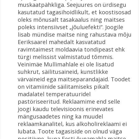
muskaatpähkliga. Seejuures on ürdisegu
kasutatud tagasihoidlikult, et koostisosad
oleks mõnusalt tasakaalus ning maitses
poleks intensiivset „jõuluefekti“. Joogile
lisab mündise maitse ning rahustava mõju
Eeriksaarel mahedalt kasvatatud
ravimtaimest moldaavia tondipeast ehk
türgi melissist valmistatud tõmmis.
Veinimäe Mullimahlale ei ole lisatud
suhkrut, säilitusaineid, kunstlikke
värvaineid ega maitseparandajaid. Toodet
on vitamiinide säilitamiseks pikalt
madalatel temperatuuridel
pastöriseeritud. Reklaamime end selle
joogi kaudu televisioonis erinevates
mängusaadetes ning ka muudel
reklaamkanalitel, kus alkoholireklaami ei
lubata. Toote tagasiside on olnud väga
positiivne, kuna Eesti õunamahla maitse