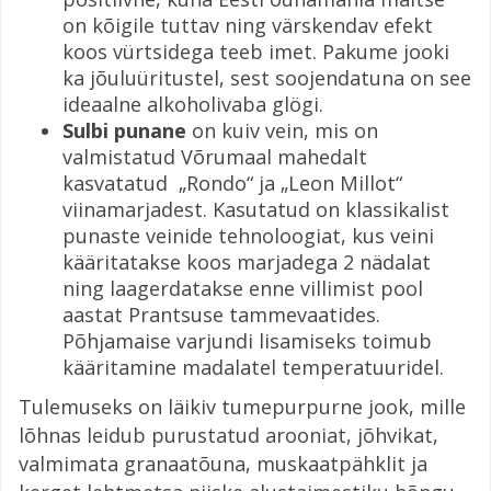
on kõigile tuttav ning värskendav efekt
koos vürtsidega teeb imet. Pakume jooki
ka jõuluüritustel, sest soojendatuna on see
ideaalne alkoholivaba glögi.
Sulbi punane
on kuiv vein, mis on
valmistatud Võrumaal mahedalt
kasvatatud „Rondo“ ja „Leon Millot“
viinamarjadest. Kasutatud on klassikalist
punaste veinide tehnoloogiat, kus veini
kääritatakse koos marjadega 2 nädalat
ning laagerdatakse enne villimist pool
aastat Prantsuse tammevaatides.
Põhjamaise varjundi lisamiseks toimub
kääritamine madalatel temperatuuridel.
Tulemuseks on läikiv tumepurpurne jook, mille
lõhnas leidub purustatud arooniat, jõhvikat,
valmimata granaatõuna, muskaatpähklit ja