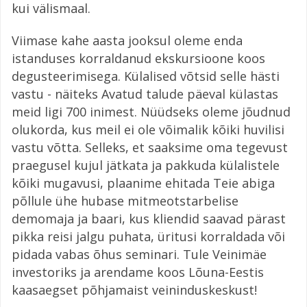
kui välismaal.
Viimase kahe aasta jooksul oleme enda
istanduses korraldanud ekskursioone koos
degusteerimisega. Külalised võtsid selle hästi
vastu - näiteks Avatud talude päeval külastas
meid ligi 700 inimest. Nüüdseks oleme jõudnud
olukorda, kus meil ei ole võimalik kõiki huvilisi
vastu võtta. Selleks, et saaksime oma tegevust
praegusel kujul jätkata ja pakkuda külalistele
kõiki mugavusi, plaanime ehitada Teie abiga
põllule ühe hubase mitmeotstarbelise
demomaja ja baari, kus kliendid saavad pärast
pikka reisi jalgu puhata, üritusi korraldada või
pidada vabas õhus seminari. Tule Veinimäe
investoriks ja arendame koos Lõuna-Eestis
kaasaegset põhjamaist veininduskeskust!