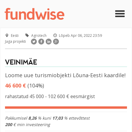
Liigu edasi põhisisu juurde
Togg
navig
Eesti
Agrotech
Lõpeb
Apr 06, 2022 23:59
Jaga projekti
VEINIMÄE
Loome uue turismiobjekti Lõuna-Eesti kaardile!
46 600 €
(104%)
rahastatud 45 000 - 102 600 € eesmärgist
Pakkumisel
8,26
% kuni
17,03
% ettevõttest
200
€ min investeering