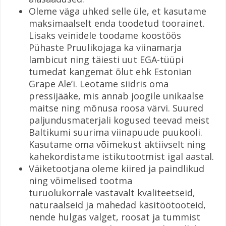
Oleme väga uhked selle üle, et kasutame
maksimaalselt enda toodetud toorainet.
Lisaks veinidele toodame koostöös
Pühaste Pruulikojaga ka viinamarja
lambicut ning täiesti uut EGA-tüüpi
tumedat kangemat õlut ehk Estonian
Grape Ale’i. Leotame siidris oma
pressijääke, mis annab joogile unikaalse
maitse ning mõnusa roosa värvi. Suured
paljundusmaterjali kogused teevad meist
Baltikumi suurima viinapuude puukooli.
Kasutame oma võimekust aktiivselt ning
kahekordistame istikutootmist igal aastal.
Väiketootjana oleme kiired ja paindlikud
ning võimelised tootma
turuolukorrale vastavalt kvaliteetseid,
naturaalseid ja mahedad käsitöötooteid,
nende hulgas valget, roosat ja tummist