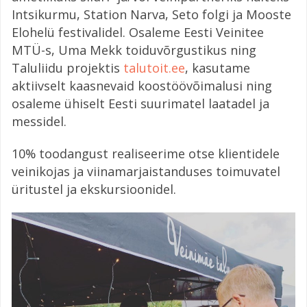
Intsikurmu, Station Narva, Seto folgi ja Mooste
Elohelü festivalidel. Osaleme Eesti Veinitee
MTÜ-s, Uma Mekk toiduvõrgustikus ning
Taluliidu projektis
talutoit.ee
, kasutame
aktiivselt kaasnevaid koostöövõimalusi ning
osaleme ühiselt Eesti suurimatel laatadel ja
messidel.
10% toodangust realiseerime otse klientidele
veinikojas ja viinamarjaistanduses toimuvatel
üritustel ja ekskursioonidel.