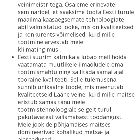
veinimeistritega. Osaleme erinevatel
seminaridel, et saaksime toota Eesti turule
maailma kaasaegsemate tehnoloogiate
abil valmistatud jooke, mis on kvaliteetsed
ja konkurentsivõimelised, kuid mille
tootmine arvestab meie
kliimatingimusi.
Eesti suurim katmikala lubab meil hoida
vaatamata muutlikele ilmaoludele oma
tootmismahtu ning säilitada samal ajal
tooraine kvaliteeti. Selle tulemusena
sünnib unikaalne toode, mis meenutab
kvaliteetseid Lääne veine, kuid mille maitse
eristub samas tänu meie
tootmistehnoloogiale selgelt turul
pakutavatest välismaisest toodangust.
Meie jookide põhjamaises maitses
domineerivad kohalikud metsa- ja
aiasaadused.