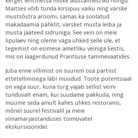
kerget lehtmetsa niiske alustaimestiku hõngu.
Maitses võib tunda kirsipuu vaiku ning värske
mustsõstra aroomi, samas ka soolatud
makadaamia pähklit, värsket musta leiba ja
musta jääteed sidruniga. See vein on meie
lipulaev ning oleme väga uhked selle üle, et
tegemist on esimese ametliku veiniga Eestis,
mis on laagerdunud Prantsuse tammevaatides.
Juba enne villimist on suurem osa partiist
ettetellimisega läbi müüdud. Toote potentsiaal
on väga suur, kuna turg vajab sellist veini
tunduvalt enam, kui suudame pakkuda, ning
müüme seda ainult kahes uhkes restoranis,
mõnel suurel festivalil ja meie
viinamarjaistanduses toimuvatel
ekskursioonidel.