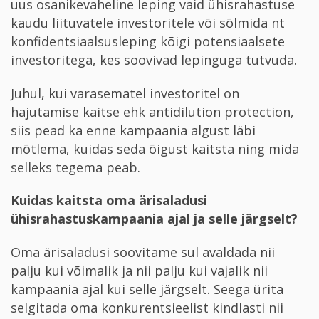
uus osanikevaheline leping vaid ühisrahastuse
kaudu liituvatele investoritele või sõlmida nt
konfidentsiaalsusleping kõigi potensiaalsete
investoritega, kes soovivad lepinguga tutvuda.
Juhul, kui varasematel investoritel on
hajutamise kaitse ehk anti­dilution protection,
siis pead ka enne kampaania algust läbi
mõtlema, kuidas seda õigust kaitsta ning mida
selleks tegema peab.
Kuidas kaitsta oma ärisaladusi
ühisrahastuskampaania ajal ja selle järgselt?
Oma ärisaladusi soovitame sul avaldada nii
palju kui võimalik ja nii palju kui vajalik nii
kampaania ajal kui selle järgselt. Seega ürita
selgitada oma konkurentsieelist kindlasti nii