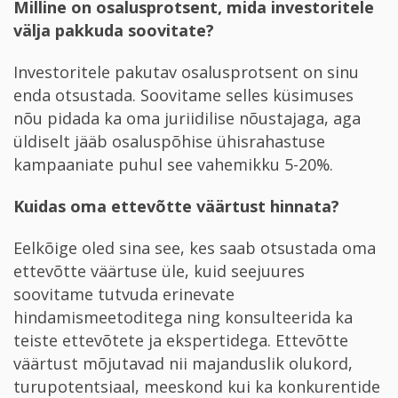
Milline on osalusprotsent, mida investoritele
välja pakkuda soovitate?
Investoritele pakutav osalusprotsent on sinu
enda otsustada. Soovitame selles küsimuses
nõu pidada ka oma juriidilise nõustajaga, aga
üldiselt jääb osaluspõhise ühisrahastuse
kampaaniate puhul see vahemikku 5-20%.
Kuidas oma ettevõtte väärtust hinnata?
Eelkõige oled sina see, kes saab otsustada oma
ettevõtte väärtuse üle, kuid seejuures
soovitame tutvuda erinevate
hindamismeetoditega ning konsulteerida ka
teiste ettevõtete ja ekspertidega. Ettevõtte
väärtust mõjutavad nii majanduslik olukord,
turupotentsiaal, meeskond kui ka konkurentide