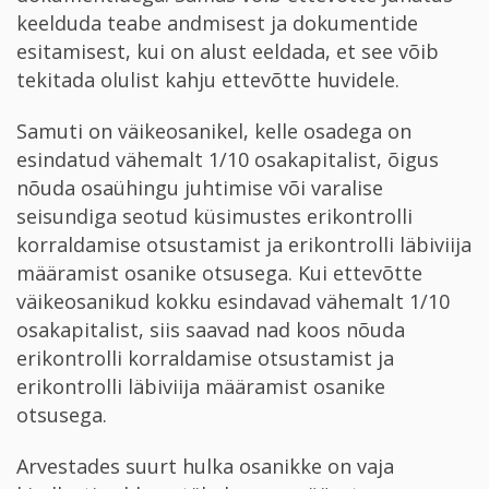
keelduda teabe andmisest ja dokumentide
esitamisest, kui on alust eeldada, et see võib
tekitada olulist kahju ettevõtte huvidele.
Samuti on väikeosanikel, kelle osadega on
esindatud vähemalt 1/10 osakapitalist, õigus
nõuda osaühingu juhtimise või varalise
seisundiga seotud küsimustes erikontrolli
korraldamise otsustamist ja erikontrolli läbiviija
määramist osanike otsusega. Kui ettevõtte
väikeosanikud kokku esindavad vähemalt 1/10
osakapitalist, siis saavad nad koos nõuda
erikontrolli korraldamise otsustamist ja
erikontrolli läbiviija määramist osanike
otsusega.
Arvestades suurt hulka osanikke on vaja