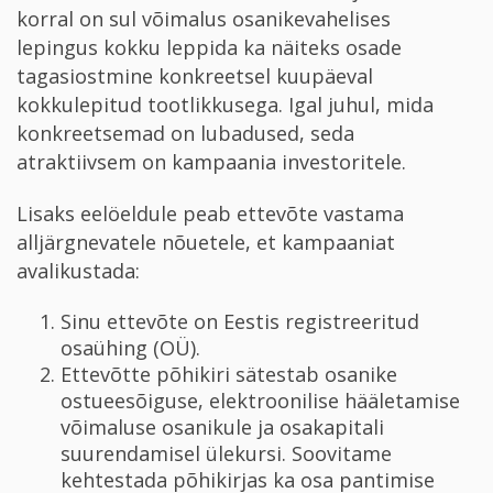
korral on sul võimalus osanikevahelises
lepingus kokku leppida ka näiteks osade
tagasiostmine konkreetsel kuupäeval
kokkulepitud tootlikkusega. Igal juhul, mida
konkreetsemad on lubadused, seda
atraktiivsem on kampaania investoritele.
Lisaks eelöeldule peab ettevõte vastama
alljärgnevatele nõuetele, et kampaaniat
avalikustada:
Sinu ettevõte on Eestis registreeritud
osaühing (OÜ).
Ettevõtte põhikiri sätestab osanike
ostueesõiguse, elektroonilise hääletamise
võimaluse osanikule ja osakapitali
suurendamisel ülekursi. Soovitame
kehtestada põhikirjas ka osa pantimise