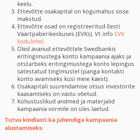
keelu.
Ettevõtte osakapital on kogumahus sisse
makstud.
Ettevõtte osad on registreeritud Eesti
Väärtpaberikeskuses (EVK­s). Vt info
EVK
kodulehel
.
Oled avanud ettevõttele Swedbankis
eritingimustega konto kampaania ajaks ja
otstarbeks eritingimustega konto lepingus
sätestatud tingimustel (panga kontakti
konto avamiseks küsi meie käest).
Osakapitali suurendamise otsus investorite
kaasamiseks on vastu võetud.
Kohustuslikud andmed ja materjalid
kampaania vormile on üles laetud.
Tutvu kindlasti ka juhendiga kampaania
alustamiseks.