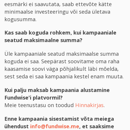
eesmärki ei saavutata, saab ettevõte kätte
minimaalse investeeringu või seda ületava
kogusumma.
Kas saab koguda rohkem, kui kampaaniale
seatud maksimaalne summa?
Üle kampaaniale seatud maksimaalse summa
koguda ei saa. Seepärast soovitame oma raha
kaasamise soovi väga põhjalikult läbi mõelda,
sest seda ei saa kampaania kestel enam muuta.
Kui palju maksab kampaania alustamine
Fundwise'i platvormil?
Meie teenustasu on toodud
Hinnakirjas
.
Enne kampaania sisestamist võta meiega
ühendust
info@fundwise.me
, et saaksime