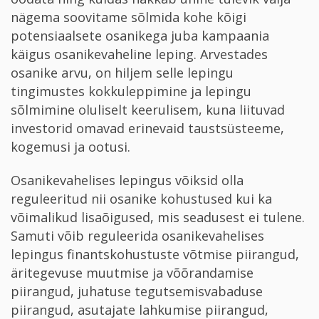
nägema soovitame sõlmida kohe kõigi
potensiaalsete osanikega juba kampaania
käigus osanikevaheline leping. Arvestades
osanike arvu, on hiljem selle lepingu
tingimustes kokkuleppimine ja lepingu
sõlmimine oluliselt keerulisem, kuna liituvad
investorid omavad erinevaid taustsüsteeme,
kogemusi ja ootusi.
Osanikevahelises lepingus võiksid olla
reguleeritud nii osanike kohustused kui ka
võimalikud lisaõigused, mis seadusest ei tulene.
Samuti võib reguleerida osanikevahelises
lepingus finantskohustuste võtmise piirangud,
äritegevuse muutmise ja võõrandamise
piirangud, juhatuse tegutsemisvabaduse
piirangud, asutajate lahkumise piirangud,