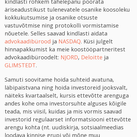
kindlasti rohkem tähelepanu pöörata
äriseadustikust tulenevatele osanike koosoleku
kokkukutsumise ja osanike otsuste
vastuvõtmise ning protokolli vormistamise
nõuetele. Selles saavad kindlasti aidata
advokaadibürood
ja
NASDAQ
. Küsi julgelt
hinnapakkumist ka meie koostööpartneritest
advokaadibüroodelt:
NJORD
,
Deloitte
ja
GLIMSTEDT
.
Samuti soovitame hoida suhteid avatuna,
läbipaistvana ning hoida investoreid jooksvalt,
näiteks kvartaalselt, kursis ettevõtte arenguga
andes kohe oma investorsuhte alguses kõigile
teada, mis viisil, kuidas ja mis vormis saavad
investorid regulaarset informatsiooni ettevõtte
arengu kohta (nt. uudiskirja, sotsiaalmeedias
loodava kinnise grupi või mõne muu