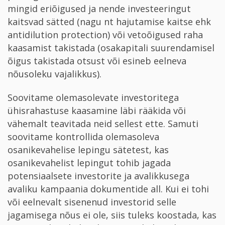
mingid eriõigused ja nende investeeringut
kaitsvad sätted (nagu nt hajutamise kaitse ehk
anti­dilution protection) või vetoõigused raha
kaasamist takistada (osakapitali suurendamisel
õigus takistada otsust või esineb eelneva
nõusoleku vajalikkus).
Soovitame olemasolevate investoritega
ühisrahastuse kaasamine läbi rääkida või
vähemalt teavitada neid sellest ette. Samuti
soovitame kontrollida olemasoleva
osanikevahelise lepingu sätetest, kas
osanikevahelist lepingut tohib jagada
potensiaalsete investorite ja avalikkusega
avaliku kampaania dokumentide all. Kui ei tohi
või eelnevalt sisenenud investorid selle
jagamisega nõus ei ole, siis tuleks koostada, kas