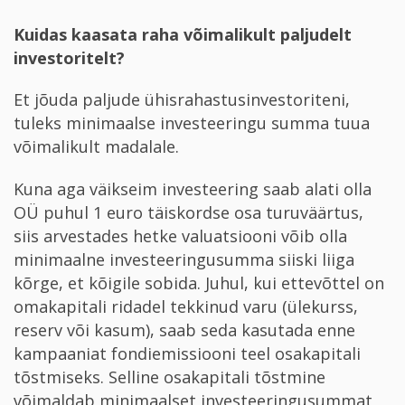
Kuidas kaasata raha võimalikult paljudelt
investoritelt?
Et jõuda paljude ühisrahastusinvestoriteni,
tuleks minimaalse investeeringu summa tuua
võimalikult madalale.
Kuna aga väikseim investeering saab alati olla
OÜ puhul 1 euro täiskordse osa turuväärtus,
siis arvestades hetke valuatsiooni võib olla
minimaalne investeeringusumma siiski liiga
kõrge, et kõigile sobida. Juhul, kui ettevõttel on
omakapitali ridadel tekkinud varu (ülekurss,
reserv või kasum), saab seda kasutada enne
kampaaniat fondiemissiooni teel osakapitali
tõstmiseks. Selline osakapitali tõstmine
võimaldab minimaalset investeeringusummat