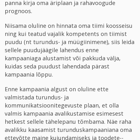
panna kirja oma äriplaan ja rahavoogude
prognoos.
Niisama oluline on hinnata oma tiimi koosseisu
ning kui teatud vajalik kompetents on tiimist
puudu (nt turundus-­ ja müügiinimene), siis leida
sellele puudujäägile lahendus enne
kampaaniaga alustamist või pakkuda välja,
kuidas seda puudust lahendada pärast
kampaania lõppu.
Enne kampaania algust on oluline ette
valmistada turundus­- ja
kommunikatsioonitegevuste plaan, et olla
valmis kampaania avalikustamise esimesest
hetkest sellele tähelepanu tõmbama. Näe raha
avalikku kaasamist turunduskampaaniana oma
ettevõtte maine kujundamiseks ja toodete-­