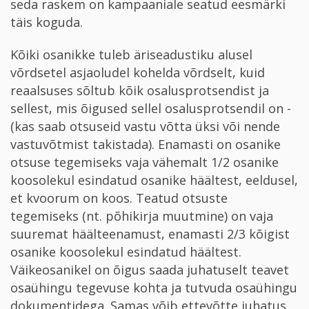
seda raskem on kampaaniale seatud eesmärki
täis koguda.
Kõiki osanikke tuleb äriseadustiku alusel
võrdsetel asjaoludel kohelda võrdselt, kuid
reaalsuses sõltub kõik osalusprotsendist ja
sellest, mis õigused sellel osalusprotsendil on ­
(kas saab otsuseid vastu võtta üksi või nende
vastuvõtmist takistada). Enamasti on osanike
otsuse tegemiseks vaja vähemalt 1/2 osanike
koosolekul esindatud osanike häältest, eeldusel,
et kvoorum on koos. Teatud otsuste
tegemiseks (nt. põhikirja muutmine) on vaja
suuremat häälteenamust, enamasti 2/3 kõigist
osanike koosolekul esindatud häältest.
Väikeosanikel ­on õigus saada juhatuselt teavet
osaühingu tegevuse kohta ja tutvuda osaühingu
dokumentidega. Samas võib ettevõtte juhatus