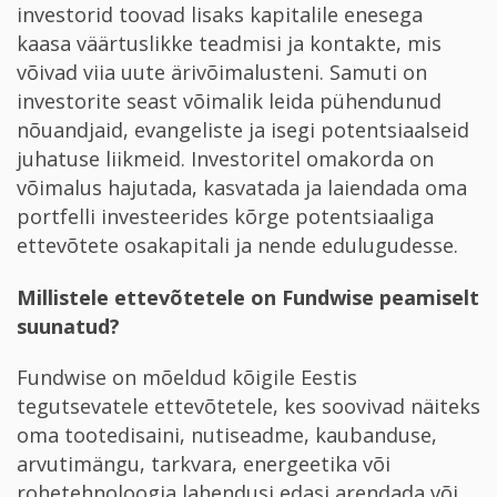
investorid toovad lisaks kapitalile enesega
kaasa väärtuslikke teadmisi ja kontakte, mis
võivad viia uute ärivõimalusteni. Samuti on
investorite seast võimalik leida pühendunud
nõuandjaid, evangeliste ja isegi potentsiaalseid
juhatuse liikmeid. Investoritel omakorda on
võimalus hajutada, kasvatada ja laiendada oma
portfelli investeerides kõrge potentsiaaliga
ettevõtete osakapitali ja nende edulugudesse.
Millistele ettevõtetele on Fundwise peamiselt
suunatud?
Fundwise on mõeldud kõigile Eestis
tegutsevatele ettevõtetele, kes soovivad näiteks
oma tootedisaini, nutiseadme, kaubanduse,
arvutimängu, tarkvara, energeetika või
rohetehnoloogia lahendusi edasi arendada või