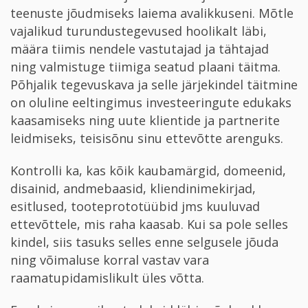
teenuste jõudmiseks laiema avalikkuseni. Mõtle
vajalikud turundustegevused hoolikalt läbi,
määra tiimis nendele vastutajad ja tähtajad
ning valmistuge tiimiga seatud plaani täitma.
Põhjalik tegevuskava ja selle järjekindel täitmine
on oluline eeltingimus investeeringute edukaks
kaasamiseks ning uute klientide ja partnerite
leidmiseks, teisisõnu sinu ettevõtte arenguks.
Kontrolli ka, kas kõik kaubamärgid, domeenid,
disainid, andmebaasid, kliendinimekirjad,
esitlused, tooteprototüübid jms kuuluvad
ettevõttele, mis raha kaasab. Kui sa pole selles
kindel, siis tasuks selles enne selgusele jõuda
ning võimaluse korral vastav vara
raamatupidamislikult üles võtta.