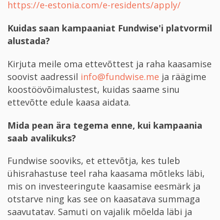
https://e-estonia.com/e-residents/apply/
Kuidas saan kampaaniat Fundwise'i platvormil
alustada?
Kirjuta meile oma ettevõttest ja raha kaasamise
soovist aadressil
info@fundwise.me
ja räägime
koostöövõimalustest, kuidas saame sinu
ettevõtte edule kaasa aidata.
Mida pean ära tegema enne, kui kampaania
saab avalikuks?
Fundwise sooviks, et ettevõtja, kes tuleb
ühisrahastuse teel raha kaasama mõtleks läbi,
mis on investeeringute kaasamise eesmärk ja
otstarve ning kas see on kaasatava summaga
saavutatav. Samuti on vajalik mõelda läbi ja