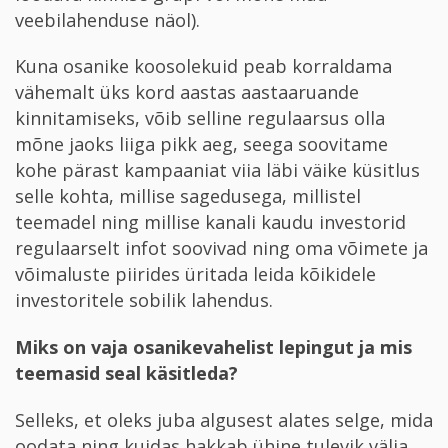
veebilahenduse näol).
Kuna osanike koosolekuid peab korraldama
vähemalt üks kord aastas aastaaruande
kinnitamiseks, võib selline regulaarsus olla
mõne jaoks liiga pikk aeg, seega soovitame
kohe pärast kampaaniat viia läbi väike küsitlus
selle kohta, millise sagedusega, millistel
teemadel ning millise kanali kaudu investorid
regulaarselt infot soovivad ning oma võimete ja
võimaluste piirides üritada leida kõikidele
investoritele sobilik lahendus.
Miks on vaja osanikevahelist lepingut ja mis
teemasid seal käsitleda?
Selleks, et oleks juba algusest alates selge, mida
oodata ning kuidas hakkab ühine tulevik välja