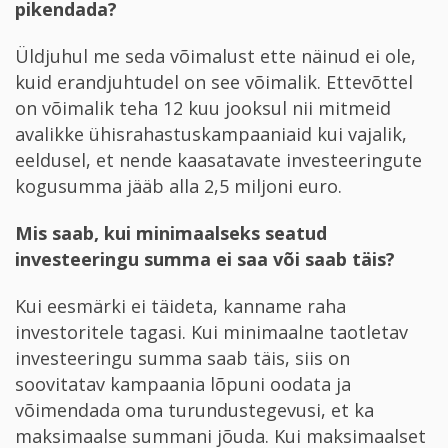
pikendada?
Üldjuhul me seda võimalust ette näinud ei ole,
kuid erandjuhtudel on see võimalik. Ettevõttel
on võimalik teha 12 kuu jooksul nii mitmeid
avalikke ühisrahastuskampaaniaid kui vajalik,
eeldusel, et nende kaasatavate investeeringute
kogusumma jääb alla 2,5 miljoni euro.
Mis saab, kui minimaalseks seatud
investeeringu summa ei saa või saab täis?
Kui eesmärki ei täideta, kanname raha
investoritele tagasi. Kui minimaalne taotletav
investeeringu summa saab täis, siis on
soovitatav kampaania lõpuni oodata ja
võimendada oma turundustegevusi, et ka
maksimaalse summani jõuda. Kui maksimaalset