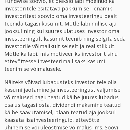
Fundwise soovib, et oleksid läbi mõelnud ka
investoritele esitatava pakkumise - enamik
investoritest soovib oma investeeringu pealt
teenida tagasi kasumit. Mõtle läbi millise aja
jooksul ning kui suures ulatuses investor oma
investeeringult kasumit teenib ning selgita seda
investorile võimalikult selgelt ja realistlikult.
Mõtle ka läbi, mis motiveeriks investorit sinu
ettevõttesse investeerima lisaks kasumi
teenimise võimalusele.
Näiteks võivad lubadusteks investoritele olla
kasumi jaotamine ja investeeringust väljumise
võimalused nagu teatud käibe juures lubadus
osalus tagasi osta, dividendi maksmine teatud
käibe saavutamisel, plaan teatud aja jooksul
kaasata lisainvesteeringuid, ettevõtte
ühinemise või üleostmise võimalus jms. Soovi