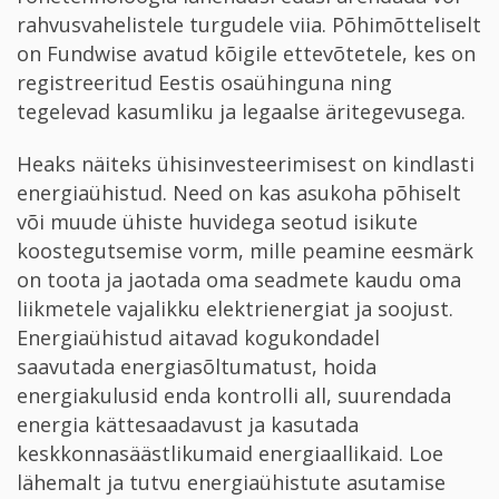
rahvusvahelistele turgudele viia. Põhimõtteliselt
on Fundwise avatud kõigile ettevõtetele, kes on
registreeritud Eestis osaühinguna ning
tegelevad kasumliku ja legaalse äritegevusega.
Heaks näiteks ühisinvesteerimisest on kindlasti
energiaühistud. Need on kas asukoha põhiselt
või muude ühiste huvidega seotud isikute
koostegutsemise vorm, mille peamine eesmärk
on toota ja jaotada oma seadmete kaudu oma
liikmetele vajalikku elektrienergiat ja soojust.
Energiaühistud aitavad kogukondadel
saavutada energiasõltumatust, hoida
energiakulusid enda kontrolli all, suurendada
energia kättesaadavust ja kasutada
keskkonnasäästlikumaid energiaallikaid. Loe
lähemalt ja tutvu energiaühistute asutamise