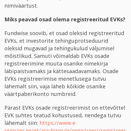
nimiväärtust.
Miks peavad osad olema registreeritud EVKs?
Fundwise soovib, et osad oleksid registreeritud
EVK­s, et investorite tehinguprotseduurid
oleksid mugavad ja tehingukulud väljumisel
mõistlikud. Samuti võimaldab EVK­s osade
registreerimine muuta osanike nimekirja
läbipaistvamaks ja kättesaadavamaks. Osade
EVK­s registreerimise menetlusega tutvu
lähemalt siin, vaja läheb kõikide osanike
väärtpaberikonto numbreid.
Pärast EVK­s osade registreerimist on ettevõttel
EVK suhtes teatud kohustused, nendega tutvu
lähemalt siin:
https://www.e-
register.ee/et/ariuhingule/registreeri/registreer