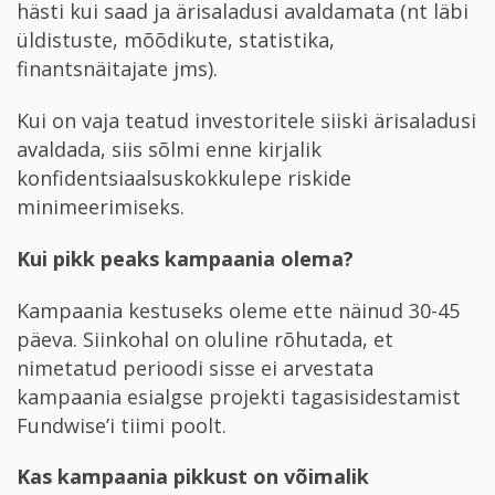
hästi kui saad ja ärisaladusi avaldamata (nt läbi
üldistuste, mõõdikute, statistika,
finantsnäitajate jms).
Kui on vaja teatud investoritele siiski ärisaladusi
avaldada, siis sõlmi enne kirjalik
konfidentsiaalsuskokkulepe riskide
minimeerimiseks.
Kui pikk peaks kampaania olema?
Kampaania kestuseks oleme ette näinud 30­-45
päeva. Siinkohal on oluline rõhutada, et
nimetatud perioodi sisse ei arvestata
kampaania esialgse projekti tagasisidestamist
Fundwise’i tiimi poolt.
Kas kampaania pikkust on võimalik