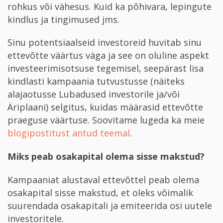
rohkus või vähesus. Kuid ka põhivara, lepingute
kindlus ja tingimused jms.
Sinu potentsiaalseid investoreid huvitab sinu
ettevõtte väärtus väga ja see on oluline aspekt
investeerimisotsuse tegemisel, seepärast lisa
kindlasti kampaania tutvustusse (näiteks
alajaotusse Lubadused investorile ja/või
Äriplaani) selgitus, kuidas määrasid ettevõtte
praeguse väärtuse. Soovitame lugeda ka meie
blogipostitust antud teemal
.
Miks peab osakapital olema sisse makstud?
Kampaaniat alustaval ettevõttel peab olema
osakapital sisse makstud, et oleks võimalik
suurendada osakapitali ja emiteerida osi uutele
investoritele.