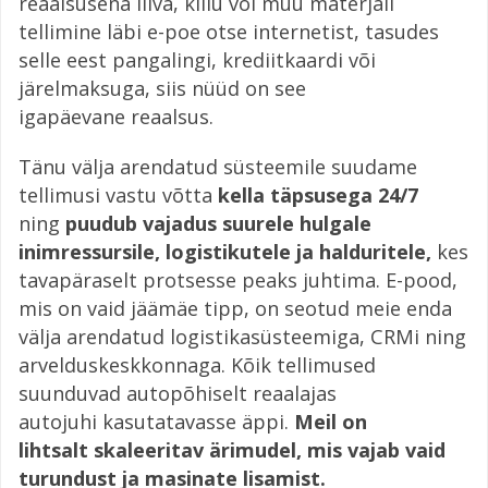
reaalsusena liiva, killu või muu materjali
tellimine läbi e-poe otse internetist, tasudes
selle eest pangalingi, krediitkaardi või
järelmaksuga, siis nüüd on see
igapäevane reaalsus.
Tänu välja arendatud süsteemile suudame
tellimusi vastu võtta
kella täpsusega 24/7
ning
puudub vajadus suurele hulgale
inimressursile, logistikutele ja halduritele,
kes
tavapäraselt protsesse peaks juhtima. E-pood,
mis on vaid jäämäe tipp, on seotud meie enda
välja arendatud logistikasüsteemiga, CRMi ning
arvelduskeskkonnaga. Kõik tellimused
suunduvad autopõhiselt reaalajas
autojuhi kasutatavasse äppi.
Meil on
lihtsalt skaleeritav ärimudel, mis vajab vaid
turundust ja masinate lisamist.