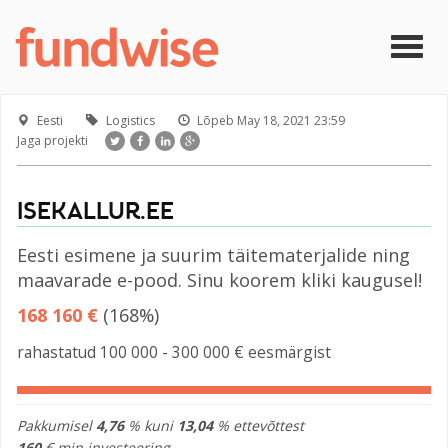
Liigu edasi põhisisu juurde
Togg
navig
Eesti
Logistics
Lõpeb
May 18, 2021 23:59
Jaga projekti
ISEKALLUR.EE
Eesti esimene ja suurim täitematerjalide ning
maavarade e-pood. Sinu koorem kliki kaugusel!
168 160 €
(168%)
rahastatud 100 000 - 300 000 € eesmärgist
Pakkumisel
4,76
% kuni
13,04
% ettevõttest
160
€ min investeering