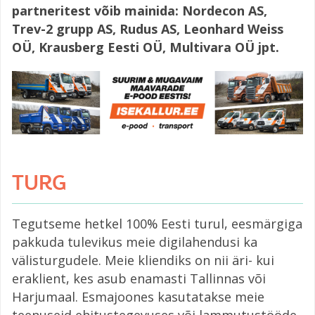
partneritest võib mainida: Nordecon AS,
Trev-2 grupp AS, Rudus AS, Leonhard Weiss
OÜ, Krausberg Eesti OÜ, Multivara OÜ jpt.
TURG
Tegutseme hetkel 100% Eesti turul, eesmärgiga
pakkuda tulevikus meie digilahendusi ka
välisturgudele. Meie kliendiks on nii äri- kui
eraklient, kes asub enamasti Tallinnas või
Harjumaal. Esmajoones kasutatakse meie
teenuseid ehitustegevuses või lammutustööde