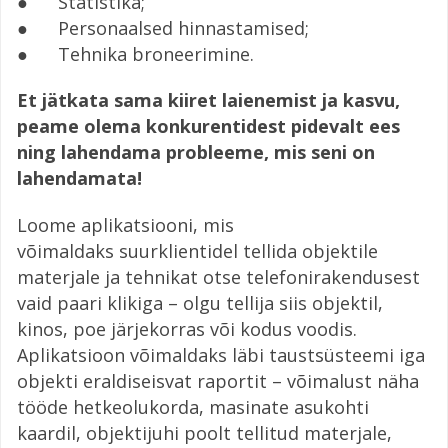
● Statistika;
● Personaalsed hinnastamised;
● Tehnika broneerimine.
Et jätkata sama kiiret laienemist ja kasvu,
peame olema konkurentidest pidevalt ees
ning lahendama probleeme, mis seni on
lahendamata!
Loome aplikatsiooni, mis
võimaldaks suurklientidel tellida objektile
materjale ja tehnikat otse telefonirakendusest
vaid paari klikiga – olgu tellija siis objektil,
kinos, poe järjekorras või kodus voodis.
Aplikatsioon võimaldaks läbi taustsüsteemi iga
objekti eraldiseisvat raportit – võimalust näha
tööde hetkeolukorda, masinate asukohti
kaardil, objektijuhi poolt tellitud materjale,