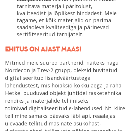
tarnitava materjali päritolust,
kvaliteedist ja lõplikest hindadest. Meie
tagame, et kõik materjalid on parima
saadaoleva kvaliteediga ja pärinevad
sertifitseeritud tarnijatelt.
EHITUS ON AJAST MAAS!
Mitmed meie suured partnerid, näiteks nagu
Nordecon ja Trev-2 grupp, oleksid huvitatud
digitaliseeritud lisandväärtustega
lahendustest, mis hoiaksid kokku aega ja raha.
Hetkel puuduvad objektijuhtidel rasketehnika
rendiks ja materjalide tellimiseks
toimivad digitaliseeritud e-lahendused. Nt. kiire
tellimine samaks päevaks läbi äpi, reaalajas
ülevaade tellitud masinate asukohast,