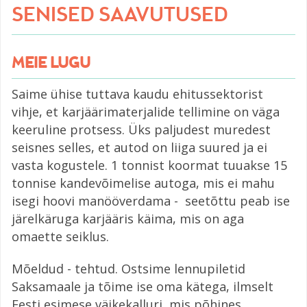
SENISED SAAVUTUSED
MEIE LUGU
Saime ühise tuttava kaudu ehitussektorist
vihje, et karjäärimaterjalide tellimine on väga
keeruline protsess. Üks paljudest muredest
seisnes selles, et autod on liiga suured ja ei
vasta kogustele. 1 tonnist koormat tuuakse 15
tonnise kandevõimelise autoga, mis ei mahu
isegi hoovi manööverdama - seetõttu peab ise
järelkäruga karjääris käima, mis on aga
omaette seiklus.
Mõeldud - tehtud. Ostsime lennupiletid
Saksamaale ja tõime ise oma kätega, ilmselt
Eesti esimese väikekalluri, mis põhines