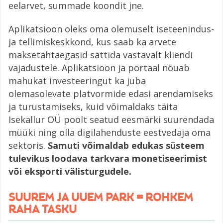
eelarvet, summade koondit jne.
Aplikatsioon oleks oma olemuselt iseteenindus-
ja tellimiskeskkond, kus saab ka arvete
maksetähtaegasid sättida vastavalt kliendi
vajadustele. Aplikatsioon ja portaal nõuab
mahukat investeeringut ka juba
olemasolevate platvormide edasi arendamiseks
ja turustamiseks, kuid võimaldaks täita
Isekallur OÜ poolt seatud eesmärki suurendada
müüki ning olla digilahenduste eestvedaja oma
sektoris.
Samuti võimaldab edukas süsteem
tulevikus loodava tarkvara monetiseerimist
või eksporti välisturgudele.
SUUREM JA UUEM PARK = ROHKEM
RAHA TASKU