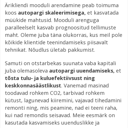
Ärikliendi mooduli arendamine peab toimuma
koos
autopargi skaleerimisega,
et kasvatada
müükide mahtusid. Mooduli arenguga
paralleelselt kasvab prognoositud tellimuste
maht. Oleme juba täna olukorras, kus meil pole
kõikide klientide teenindamiseks piisavalt
tehnikat. Nõudlus ületab pakkumist.
Samuti on otstarbekas suunata vaba kapitali
juba olemasoleva
autopargi uuendamiseks,
et
tõsta tulu- ja kuluefektiivsust ning
keskkonnasäästlikust
. Vanemad masinad
toodavad rohkem CO2, tarbivad rohkem
kütust, lagunevad kiiremini, vajavad tihedamini
remonti ning, mis peamine, nad ei teeni raha,
kui nad remondis seisavad. Meie eesmärk on
kasutada kasvamiseks uuenduslikke ja