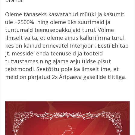
Oleme tänaseks kasvatanud müüki ja kasumit
üle +2500% ning oleme üks suurimaid ja
tuntumaid teenusepakkujaid turul. Võime
ilmselt väita, et oleme ainus kallurifirma turul,
kes on käinud erinevatel Interjööri, Eesti Ehitab
jt. messidel enda teenuseid ja tooteid
tutvustamas ning ajame asju üldse pisut
teistmoodi. Seetõttu pole ka ilmselt ime, et
meid on pärjatud 2x Äripäeva gasellide tiitliga.