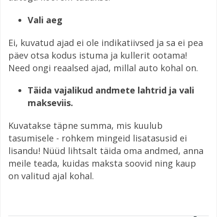
Vali aeg
​​Ei, kuvatud ajad ei ole indikatiivsed ja sa ei pea
päev otsa kodus istuma ja kullerit ootama!
Need ongi reaalsed ajad, millal auto kohal on.
Täida vajalikud andmete lahtrid ja vali
makseviis.
Kuvatakse täpne summa, mis kuulub
tasumisele - rohkem mingeid lisatasusid ei
lisandu! Nüüd lihtsalt täida oma andmed, anna
meile teada, kuidas maksta soovid ning kaup
on valitud ajal kohal.