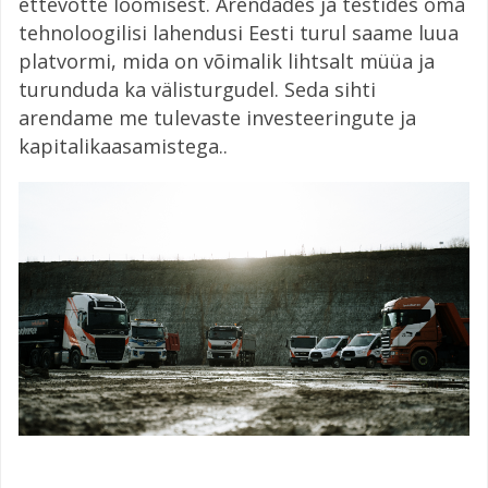
ettevõtte loomisest. Arendades ja testides oma
tehnoloogilisi lahendusi Eesti turul saame luua
platvormi, mida on võimalik lihtsalt müüa ja
turunduda ka välisturgudel. Seda sihti
arendame me tulevaste investeeringute ja
kapitalikaasamistega..