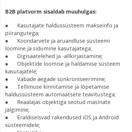
B2B platvorm sisaldab muuhulgas:
● Kasutajate haldussüsteem makseinfo ja
piirangutega;
● Koondarvete ja aruandluse süsteemi
loomine ja sidumine kasutajatega;
​● Digisaatelehed ja -allkirjastamine;
● Objektide loomise ja haldamise süsteem
kasutajatele;
● Vabade aegade sünkroniseerimine;
● Tellimuse kinnitamise ja lõpetamise
haldussüsteem automaatsete teavitustega;
● Reaalajas objektiga seotud masinate
jälgimine;
● Eraldiseisvad rakendused iOS ja Android
süsteemidele;