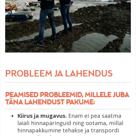
PROBLEEM JA LAHENDUS
PEAMISED PROBLEEMID, MILLELE JUBA
TÄNA LAHENDUST PAKUME:
Kiirus ja mugavus.
Enam ei pea saatma
laiali hinnapäringuid ning ootama, millal
hinnapakkumine tehakse ja transpordi