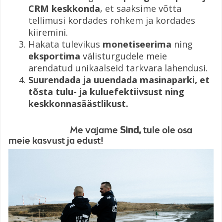
CRM keskkonda
, et saaksime võtta
tellimusi kordades rohkem ja kordades
kiiremini.
Hakata tulevikus
monetiseerima
ning
eksportima
välisturgudele meie
arendatud unikaalseid tarkvara lahendusi.
Suurendada ja uuendada masinaparki, et
tõsta tulu- ja kuluefektiivsust ning
keskkonnasäästlikust.
Me vajame
Sind,
tule
ole osa
meie kasvust ja edust!