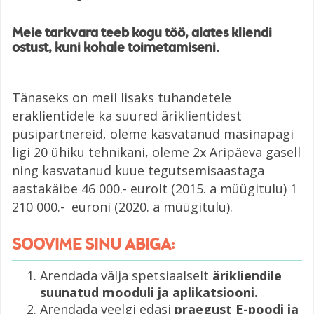
Meie tarkvara teeb kogu töö, alates kliendi
ostust, kuni kohale toimetamiseni.
Tänaseks on meil lisaks tuhandetele
eraklientidele ka suured äriklientidest
püsipartnereid, oleme kasvatanud masinapagi
ligi 20 ühiku tehnikani, oleme 2x Äripäeva gasell
ning kasvatanud kuue tegutsemisaastaga
aastakäibe 46 000.- eurolt (2015. a müügitulu) 1
210 000.- euroni (2020. a müügitulu).
SOOVIME
SINU
ABIGA:
Arendada välja spetsiaalselt
ärikliendile
suunatud mooduli ja aplikatsiooni.
Arendada veelgi edasi
praegust E-poodi ja