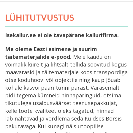
LÜHITUTVUSTUS
Isekallur.ee ei ole tavapärane kallurifirma.
Me oleme Eesti esimene ja suurim
täitematerjalide e-pood.
Meie kaudu on
võimalik kiirelt ja lihtsalt tellida soovitud kogus
maavarasid ja täitematerjale koos transpordiga
otse koduhoovi või objektile ning kaup jõuab
kohale kasvõi paari tunni pärast. Varasemalt
pidi tegema kümneid hinnapäringuid, otsima
tikutulega usaldusväärset teenusepakkujat,
kelle toote kvaliteet oleks tagatud, hinnad
läbinähtavad ja võrdlema seda Kuldses Börsis
pakutavaga. Kui kunagi näis utoopilise