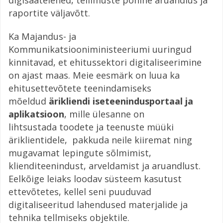
digisaatelehed, tellimuste põhine aruandlus ja
raportite väljavõtt.
Ka Majandus- ja
Kommunikatsiooniministeeriumi uuringud
kinnitavad, et ehitussektori digitaliseerimine
on ajast maas. Meie eesmärk on luua ka
ehitusettevõtete teenindamiseks
mõeldud
ärikliendi iseteenindusportaal ja
aplikatsioon
, mille ülesanne on
lihtsustada toodete ja teenuste müüki
äriklientidele, pakkuda neile kiiremat ning
mugavamat lepingute sõlmimist,
klienditeenindust, arveldamist ja aruandlust.
Eelkõige leiaks loodav süsteem kasutust
ettevõtetes, kellel seni puuduvad
digitaliseeritud lahendused materjalide ja
tehnika tellmiseks objektile.