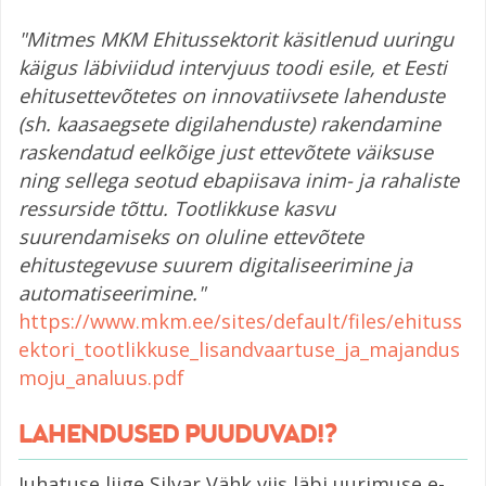
"Mitmes MKM Ehitussektorit käsitlenud uuringu
käigus läbiviidud intervjuus toodi esile, et Eesti
ehitusettevõtetes on innovatiivsete lahenduste
(sh. kaasaegsete digilahenduste) rakendamine
raskendatud eelkõige just ettevõtete väiksuse
ning sellega seotud ebapiisava inim- ja rahaliste
ressurside tõttu. Tootlikkuse kasvu
suurendamiseks on oluline ettevõtete
ehitustegevuse suurem digitaliseerimine ja
automatiseerimine."
https://www.mkm.ee/sites/default/files/ehituss
ektori_tootlikkuse_lisandvaartuse_ja_majandus
moju_analuus.pdf
LAHENDUSED PUUDUVAD!?
Juhatuse liige Silvar Vähk viis läbi uurimuse e-