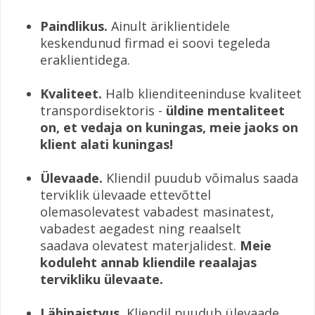
Paindlikus.
Ainult äriklientidele
keskendunud firmad ei soovi tegeleda
eraklientidega.
Kvaliteet.
Halb klienditeeninduse kvaliteet
transpordisektoris -
üldine mentaliteet
on, et vedaja on kuningas, meie jaoks on
klient alati kuningas!
Ülevaade.
Kliendil puudub võimalus saada
terviklik ülevaade ettevõttel
olemasolevatest vabadest masinatest,
vabadest aegadest ning reaalselt
saadava olevatest materjalidest.
Meie
koduleht annab kliendile reaalajas
tervikliku ülevaate.
Läbipaistvus.
Kliendil puudub ülevaade