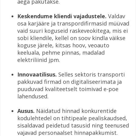
aega pakutakse.
Keskendume kliendi vajadustele.
Valdav
osa karjääre ja transpordifirmasid müüvad
vaid suuri koguseid raskeveokitega, mis ei
sobi kliendile, kellel on soov kindla väikse
koguse järele, kitsas hoov, veoauto
keeluala, pehme pinnas, madalad
elektriliinid jpm.
Innovaatilisus.
Selles sektoris transporti
pakkuvad firmad on digitaliseerimata ja
puuduvad kvaliteetselt toimivad e-poe
lahendused.
Ausus.
Näidatud hinnad konkurentide
kodulehtedel on tihtipeale pealiskaudsed,
sisaldavad peidetud tasusid ning teenused
vajavad personaalset hinnapakkumist.