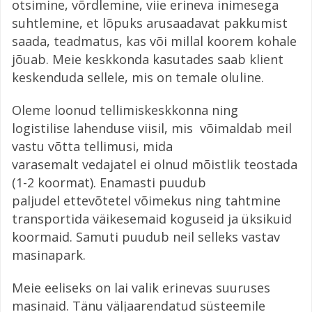
otsimine, võrdlemine, viie erineva inimesega
suhtlemine, et lõpuks arusaadavat pakkumist
saada, teadmatus, kas või millal koorem kohale
jõuab. Meie keskkonda kasutades saab klient
keskenduda sellele, mis on temale oluline.
Oleme loonud tellimiskeskkonna ning
logistilise lahenduse viisil, mis võimaldab meil
vastu võtta tellimusi, mida
varasemalt vedajatel ei olnud mõistlik teostada
(1-2 koormat). Enamasti puudub
paljudel ettevõtetel võimekus ning tahtmine
transportida väikesemaid koguseid ja üksikuid
koormaid. Samuti puudub neil selleks vastav
masinapark.
Meie eeliseks on lai valik erinevas suuruses
masinaid. Tänu väljaarendatud süsteemile