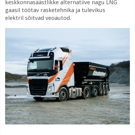
keskkonnasäästlikke alternatiive nagu LNG
gaasil töötav rasketehnika ja tulevikus
elektril sõitvad veoautod.