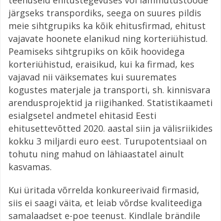
järgseks transpordiks, seega on suures pildis
meie sihtgrupiks ka kõik ehitusfirmad, ehitust
vajavate hoonete elanikud ning korteriühistud.
Peamiseks sihtgrupiks on kõik hoovidega
korteriühistud, eraisikud, kui ka firmad, kes
vajavad nii väiksemates kui suuremates
kogustes materjale ja transporti, sh. kinnisvara
arendusprojektid ja riigihanked. Statistikaameti
esialgsetel andmetel ehitasid Eesti
ehitusettevõtted 2020. aastal siin ja välisriikides
kokku 3 miljardi euro eest. Turupotentsiaal on
tohutu ning mahud on lähiaastatel ainult
kasvamas.
Kui üritada võrrelda konkureerivaid firmasid,
siis ei saagi väita, et leiab võrdse kvaliteediga
samalaadset e-poe teenust. Kindlale brändile