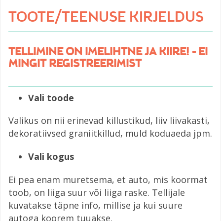
TOOTE/TEENUSE KIRJELDUS
TELLIMINE ON IMELIHTNE JA KIIRE! - EI
MINGIT REGISTREERIMIST
Vali toode
Valikus on nii erinevad killustikud, liiv liivakasti,
dekoratiivsed graniitkillud, muld koduaeda jpm.
Vali kogus
Ei pea enam muretsema, et auto, mis koormat
toob, on liiga suur või liiga raske. Tellijale
kuvatakse täpne info, millise ja kui suure
autoga koorem tuuakse.