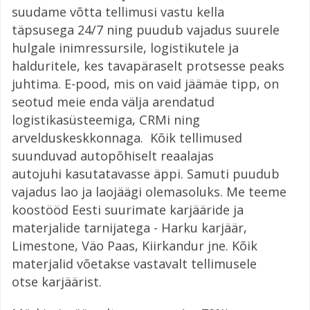
suudame võtta tellimusi vastu kella
täpsusega 24/7 ning puudub vajadus suurele
hulgale inimressursile, logistikutele ja
halduritele, kes tavapäraselt protsesse peaks
juhtima. E-pood, mis on vaid jäämäe tipp, on
seotud meie enda välja arendatud
logistikasüsteemiga, CRMi ning
arvelduskeskkonnaga. Kõik tellimused
suunduvad autopõhiselt reaalajas
autojuhi kasutatavasse äppi. Samuti puudub
vajadus lao ja laojäägi olemasoluks. Me teeme
koostööd Eesti suurimate karjääride ja
materjalide tarnijatega - Harku karjäär,
Limestone, Väo Paas, Kiirkandur jne. Kõik
materjalid võetakse vastavalt tellimusele
otse karjäärist.