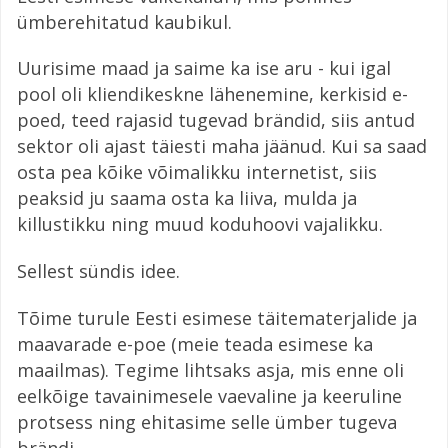
ümberehitatud kaubikul.
Uurisime maad ja saime ka ise aru - kui igal
pool oli kliendikeskne lähenemine, kerkisid e-
poed, teed rajasid tugevad brändid, siis antud
sektor oli ajast täiesti maha jäänud. Kui sa saad
osta pea kõike võimalikku internetist, siis
peaksid ju saama osta ka liiva, mulda ja
killustikku ning muud koduhoovi vajalikku.
Sellest sündis idee.
Tõime turule Eesti esimese täitematerjalide ja
maavarade e-poe (meie teada esimese ka
maailmas). Tegime lihtsaks asja, mis enne oli
eelkõige tavainimesele vaevaline ja keeruline
protsess ning ehitasime selle ümber tugeva
brändi.