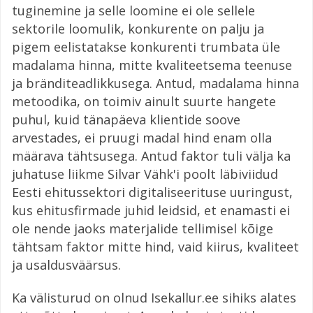
tuginemine ja selle loomine ei ole sellele
sektorile loomulik, konkurente on palju ja
pigem eelistatakse konkurenti trumbata üle
madalama hinna, mitte kvaliteetsema teenuse
ja bränditeadlikkusega. Antud, madalama hinna
metoodika, on toimiv ainult suurte hangete
puhul, kuid tänapäeva klientide soove
arvestades, ei pruugi madal hind enam olla
määrava tähtsusega. Antud faktor tuli välja ka
juhatuse liikme Silvar Vähk'i poolt läbiviidud
Eesti ehitussektori digitaliseerituse uuringust,
kus ehitusfirmade juhid leidsid, et enamasti ei
ole nende jaoks materjalide tellimisel kõige
tähtsam faktor mitte hind, vaid kiirus, kvaliteet
ja usaldusväärsus.
Ka välisturud on olnud Isekallur.ee sihiks alates