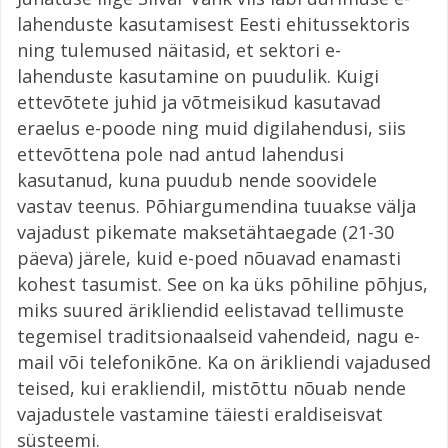
lahenduste kasutamisest Eesti ehitussektoris
ning tulemused näitasid, et sektori e-
lahenduste kasutamine on puudulik. Kuigi
ettevõtete juhid ja võtmeisikud kasutavad
eraelus e-poode ning muid digilahendusi, siis
ettevõttena pole nad antud lahendusi
kasutanud, kuna puudub nende soovidele
vastav teenus. Põhiargumendina tuuakse välja
vajadust pikemate maksetähtaegade (21-30
päeva) järele, kuid e-poed nõuavad enamasti
kohest tasumist. See on ka üks põhiline põhjus,
miks suured ärikliendid eelistavad tellimuste
tegemisel traditsionaalseid vahendeid, nagu e-
mail või telefonikõne. Ka on ärikliendi vajadused
teised, kui erakliendil, mistõttu nõuab nende
vajadustele vastamine täiesti eraldiseisvat
süsteemi.