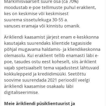
Märkimisväärselt suure osa (ca 70%)
moodustab e-poe tellimuste puhul eraklient,
kes on keskmise või keskmisest
suurema sissetulekuga 30-55 a.
vanuses eramaja või kinnistu omanik. ​
Ärikliendi kaasamist järjest enam e-keskkonna
kasutajaks suurendaks klientide tagasiside
põhjal mugavama haldamis- ja kliendikeskonna
olemasolu. Kui eraklient tellib enamasti läbi e-
poe, tasudes ostu eest koheselt, siis äriklient
vajab spetsiaalselt tema vajadustest lähtuvaid
kokkuleppeid ja krediidimüüki. Seetõttu
soovime suurendada 2021 perioodil veelgi
ärikliendi kaasamise osakaalu läbi
digitaliseerimise.
Meie ärikliendi püsiklientuurist ja