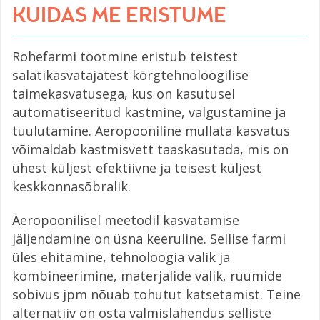
KUIDAS ME ERISTUME
Rohefarmi tootmine eristub teistest
salatikasvatajatest kõrgtehnoloogilise
taimekasvatusega, kus on kasutusel
automatiseeritud kastmine, valgustamine ja
tuulutamine. Aeropooniline mullata kasvatus
võimaldab kastmisvett taaskasutada, mis on
ühest küljest efektiivne ja teisest küljest
keskkonnasõbralik.
Aeropoonilisel meetodil kasvatamise
jäljendamine on üsna keeruline. Sellise farmi
üles ehitamine, tehnoloogia valik ja
kombineerimine, materjalide valik, ruumide
sobivus jpm nõuab tohutut katsetamist. Teine
alternatiiv on osta valmislahendus selliste