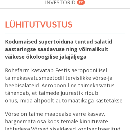
INVESTORID
171
LÜHITUTVUSTUS
Kodumaised supertoiduna tuntud salatid
aastaringse saadavuse ning võimalikult
väikese ökoloogilise jalajäljega
Rohefarm kasvatab Eestis aeropoonilisel
taimekasvatusmeetodil tervislikke võrse-ja
beebisalateid. Aeropooniline taimekasvatus
tähendab, et taimede juurestik ripub
õhus, mida altpoolt automaatikaga kastetakse.
Võrse on taime maapealse varre kasvav,
hargnemata osa koos temale kinnituvate
lehtedega.Võrsed sisaldavad kontsentreeritud