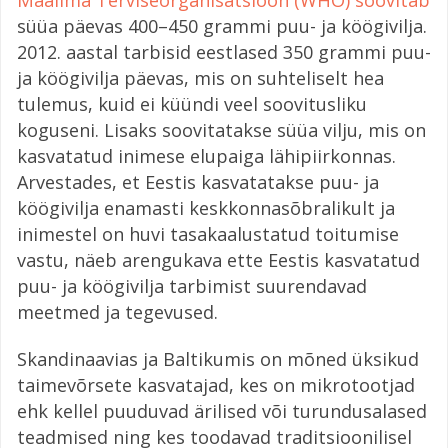
süüa päevas 400–450 grammi puu- ja köögivilja.
2012. aastal tarbisid eestlased 350 grammi puu-
ja köögivilja päevas, mis on suhteliselt hea
tulemus, kuid ei küündi veel soovitusliku
koguseni. Lisaks soovitatakse süüa vilju, mis on
kasvatatud inimese elupaiga lähipiirkonnas.
Arvestades, et Eestis kasvatatakse puu- ja
köögivilja enamasti keskkonnasõbralikult ja
inimestel on huvi tasakaalustatud toitumise
vastu, näeb arengukava ette Eestis kasvatatud
puu- ja köögivilja tarbimist suurendavad
meetmed ja tegevused.
Skandinaavias ja Baltikumis on mõned üksikud
taimevõrsete kasvatajad, kes on mikrotootjad
ehk kellel puuduvad ärilised või turundusalased
teadmised ning kes toodavad traditsioonilisel