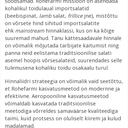
soodsamad. Rohefarmi missioon on asendada
kohalikul toidulaual importsalatid
(beebispinat,
lamb
salat,
frillice
jne), mistõttu
on võrsete hind sihitud importsalatite
ehk
mainstream
hinnaklassi, kus on ka kõige
suuremad mahud. Tänu kättesaadavale hinnale
on võimalik mõjutada tarbijate käitumist ning
panna neid eelistama traditsioonilise salati
asemel hoopis võrsesalateid, suurendades selle
tulemusena kohaliku toidu osakaalu turul.
Hinnaliidri strateegia on võimalik vaid seetõttu,
et Rohefarmi kasvatusmeetod on modernne ja
efektiivne. Aeropooniline kasvatusmeetod
võimaldab kasvatada traditsioonilise
meetodiga võrreldes samaväärse kvaliteediga
taimi, kuid protsess on oluliselt kiirem ja kulud
madalamad.