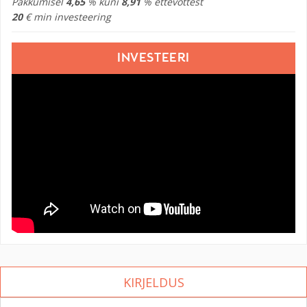
Pakkumisel
4,65
% kuni
8,91
% ettevõttest
20
€ min investeering
INVESTEERI
KIRJELDUS