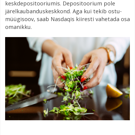
keskdepositooriumis. Depositoorium pole
järelkaubanduskeskkond. Aga kui tekib ostu-
müügisoov, saab Nasdaqis kiiresti vahetada osa
omanikku.