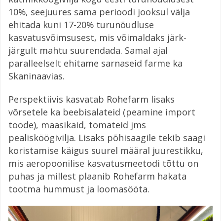
10%, seejuures sama perioodi jooksul välja
ehitada kuni 17-20% turunõudluse
kasvatusvõimsusest, mis võimaldaks järk-
järgult mahtu suurendada. Samal ajal
paralleelselt ehitame sarnaseid farme ka
Skaninaavias.
Perspektiivis kasvatab Rohefarm lisaks
võrsetele ka beebisalateid (peamine import
toode), maasikaid, tomateid jms
pealisköögivilja. Lisaks põhisaagile tekib saagi
koristamise käigus suurel määral juurestikku,
mis aeropoonilise kasvatusmeetodi tõttu on
puhas ja millest plaanib Rohefarm hakata
tootma hummust ja loomasööta.