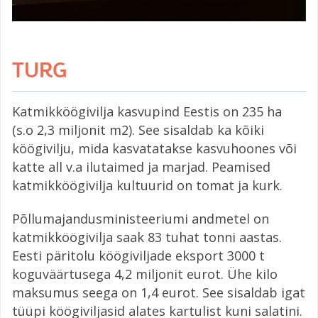
TURG
Katmikköögivilja kasvupind Eestis on 235 ha
(s.o 2,3 miljonit m2). See sisaldab ka kõiki
köögivilju, mida kasvatatakse kasvuhoones või
katte all v.a ilutaimed ja marjad. Peamised
katmikköögivilja kultuurid on tomat ja kurk.
Põllumajandusministeeriumi andmetel on
katmikköögivilja saak 83 tuhat tonni aastas.
Eesti päritolu köögiviljade eksport 3000 t
koguväärtusega 4,2 miljonit eurot. Ühe kilo
maksumus seega on 1,4 eurot. See sisaldab igat
tüüpi köögiviljasid alates kartulist kuni salatini.