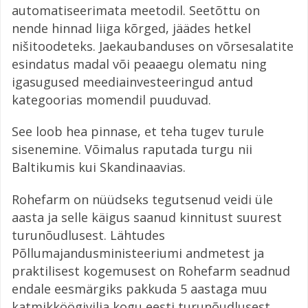
automatiseerimata meetodil. Seetõttu on
nende hinnad liiga kõrged, jäädes hetkel
nišitoodeteks. Jaekaubanduses on võrsesalatite
esindatus madal või peaaegu olematu ning
igasugused meediainvesteeringud antud
kategoorias momendil puuduvad.
See loob hea pinnase, et teha tugev turule
sisenemine. Võimalus raputada turgu nii
Baltikumis kui Skandinaavias.
Rohefarm on nüüdseks tegutsenud veidi üle
aasta ja selle käigus saanud kinnitust suurest
turunõudlusest. Lähtudes
Põllumajandusministeeriumi andmetest ja
praktilisest kogemusest on Rohefarm seadnud
endale eesmärgiks pakkuda 5 aastaga muu
katmikköögivilja kogu eesti turunõudlusest