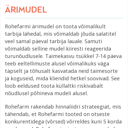
ÄRIMUDEL
Rohefarmi ärimudel on toota võimalikult
tarbija lähedal, mis võimaldab jõuda salatitel
veel samal päeval tarbija lauale. Samuti
võimaldab selline mudel kiiresti reageerida
turunõudlusele. Taimekasvu tsükkel 7-14 päeva
teeb eeltellimuste alusel võimalikuks väga
täpselt ja tõhusalt kasvatada neid taimesorte
ja koguseid, mida kliendid hetkel soovivad. See
loob eeldused toota küllaltki riskivabalt
nõudlusel põhineva mudeli alusel.
Rohefarm rakendab hinnaliidri strateegiat, mis
tähendab, et Rohefarmi tooted on otseste
konkurentidega (võrsed) võrreldes kuni 5 korda