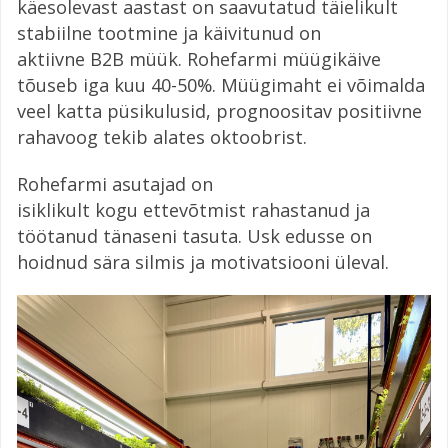
käesolevast aastast on saavutatud täielikult
stabiilne tootmine ja käivitunud on
aktiivne B2B müük. Rohefarmi müügikäive
tõuseb iga kuu 40-50%. Müügimaht ei võimalda
veel katta püsikulusid, prognoositav positiivne
rahavoog tekib alates oktoobrist.
Rohefarmi asutajad on
isiklikult kogu ettevõtmist rahastanud ja
töötanud tänaseni tasuta. Usk edusse on
hoidnud sära silmis ja motivatsiooni üleval.