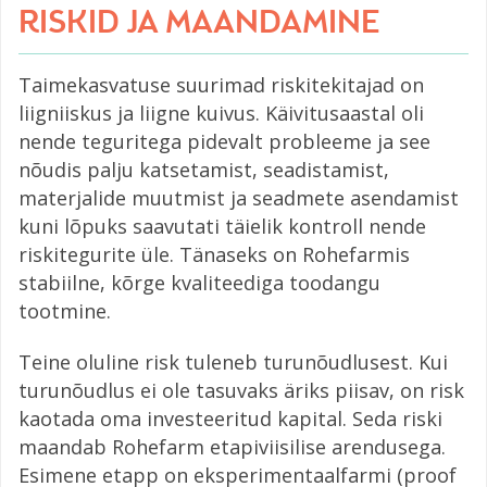
RISKID JA MAANDAMINE
Taimekasvatuse suurimad riskitekitajad on
liigniiskus ja liigne kuivus. Käivitusaastal oli
nende teguritega pidevalt probleeme ja see
nõudis palju katsetamist, seadistamist,
materjalide muutmist ja seadmete asendamist
kuni lõpuks saavutati täielik kontroll nende
riskitegurite üle. Tänaseks on Rohefarmis
stabiilne, kõrge kvaliteediga toodangu
tootmine.
Teine oluline risk tuleneb turunõudlusest. Kui
turunõudlus ei ole tasuvaks äriks piisav, on risk
kaotada oma investeeritud kapital. Seda riski
maandab Rohefarm etapiviisilise arendusega.
Esimene etapp on eksperimentaalfarmi (proof