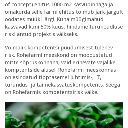
of concept) ehitus 1000 m2 kasvupinnaga ja
omakorda selle farmi ehitus toimub järk-järgult
oodates müüki järgi. Kuna müügimahud
kasvavad kuni 50% kuus, hindame turunõudluse
riski antud projektis väikseks.
Võimalik kompetentsi puudumisest tulenev
risk. Rohefarmi meeskond on moodustatud
mitte sõpruskonnana, vaid erinevate vajalike
komptentside alusel. Rohefarmi meeskonnas
on esindatud tipptasemel juhtimis-, IT,
turundus- ja taimekasvatuskompetents. Seega
on Rohefarmis kompetentsirisk väike.