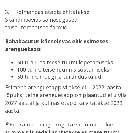
3. Kolmandas etapis ehitatakse
Skandinaavias samasugused
täisautomaatsed farmid.
Rahakasutus käesolevas ehk esimeses
arenguetapis
50 tuh € esimese ruumi lõpetamiseks
100 tuh € teise ruumi sisustamiseks
50 tuh € müügi ja turunduskulud
Esimene arenguetapp viiakse ellu 2022. aasta
lõpuks, teine arenguetapp on plaantud ellu viia
2027 aastal ja kolmas etapp käivitatakse 2029
aastal.
*
Kui kampaaniaga kogutakse minimaalne
summa siis seda kasutatakse esimese ruumi