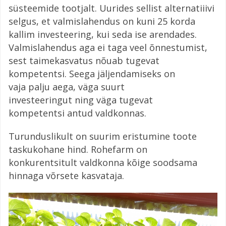
süsteemide tootjalt. Uurides sellist alternatiiivi
selgus, et valmislahendus on kuni 25 korda
kallim investeering, kui seda ise arendades.
Valmislahendus aga ei taga veel õnnestumist,
sest taimekasvatus nõuab tugevat
kompetentsi. Seega jäljendamiseks on
vaja palju aega, väga suurt
investeeringut ning väga tugevat
kompetentsi antud valdkonnas.
Turunduslikult on suurim eristumine toote
taskukohane hind. Rohefarm on
konkurentsitult valdkonna kõige soodsama
hinnaga võrsete kasvataja.