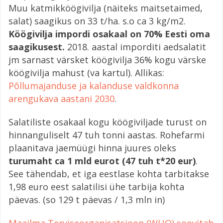
Muu katmikköögivilja (näiteks maitsetaimed,
salat) saagikus on 33 t/ha. s.o ca 3 kg/m2.
Köögivilja impordi osakaal on 70% Eesti oma
saagikusest.
2018. aastal imporditi aedsalatit
jm sarnast värsket köögivilja 36% kogu värske
köögivilja mahust (va kartul). Allikas:
Põllumajanduse ja kalanduse valdkonna
arengukava aastani 2030
.
Salatiliste osakaal kogu köögiviljade turust on
hinnanguliselt 47 tuh tonni aastas. Rohefarmi
plaanitava jaemüügi hinna juures oleks
turumaht ca 1 mld eurot (47 tuh t*20 eur)
.
See tähendab, et iga eestlase kohta tarbitakse
1,98 euro eest salatilisi ühe tarbija kohta
päevas. (so 129 t päevas / 1,3 mln in)
Maailma Terviseorganisatsioon (WHO) soovitab