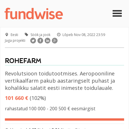
Liigu edasi põhisisu juurde
Togg
navig
Eesti
Söök ja jook
Lõpeb
Nov 08, 2022 23:59
Jaga projekti
ROHEFARM
Revolutsioon toidutootmises. Aeropooniline
vertikaalfarm pakub aastaringselt puhast ja
kohalikku salatit eesti inimeste toidulauale.
101 660 €
(102%)
rahastatud 100 000 - 200 500 € eesmärgist