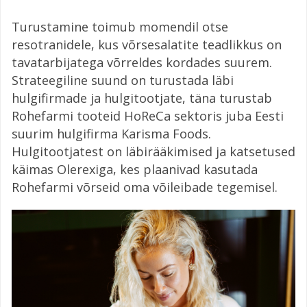
Turustamine toimub momendil otse
resotranidele, kus võrsesalatite teadlikkus on
tavatarbijatega võrreldes kordades suurem.
Strateegiline suund on turustada läbi
hulgifirmade ja hulgitootjate, täna turustab
Rohefarmi tooteid HoReCa sektoris juba Eesti
suurim hulgifirma Karisma Foods.
Hulgitootjatest on läbirääkimised ja katsetused
käimas Olerexiga, kes plaanivad kasutada
Rohefarmi võrseid oma võileibade tegemisel.