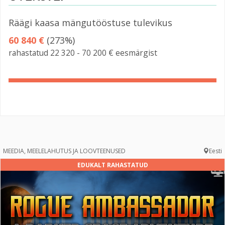
Räägi kaasa mängutööstuse tulevikus
60 840 €
(273%)
rahastatud 22 320 - 70 200 € eesmärgist
273%
Complete
MEEDIA, MEELELAHUTUS JA LOOVTEENUSED
Eesti
EDUKALT RAHASTATUD