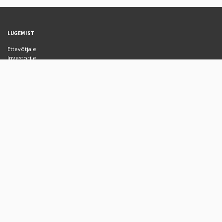
LUGEMIST
Ettevõtjale
Investorile
Blogi
Meist
JURIIDIKA
Kasutustingimused
Hinnakiri
Privaatsusest
Riskihoiatus
PARTNERID
Deloitte
EstBAN
FinanceEstonia
KONTAKT
info@fundwise.me