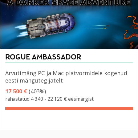
ROGUE AMBASSADOR
Arvutimäng PC ja Mac platvormidele kogenud
eesti mängutegijatelt
17 500 €
(403%)
rahastatud 4 340 - 22 120 € eesmärgist
403%
Complete