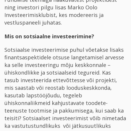
ning investori pilgu lisas Marko Oolo
Investeerimisklubist, kes modereeris ja
vestluspaneeli juhatas.
Mis on sotsiaalne investeerimine?
Sotsiaalse investeerimise puhul võetakse lisaks
finantsaspektidele otsuse langetamisel arvesse
ka selle investeeringu mõju keskkonnale –
ühiskondlikke ja sotsiaalseid tegureid. Kas
tasub investeerida ettevõttesse või projekti,
mis saastab või reostab looduskeskkonda,
kasutab lapstööjõudu, tegeleb
ühiskonnaliikmeid kahjustavate toodete-
teenuste tootmise ja pakkumisega, kui saab ka
teisiti? Sotsiaalset investeerimist võib nimetada
ka vastutustundlikuks või jätkusuutlikuks