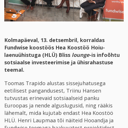
Kolmapäeval, 13. detsembril, korraldas
Fundwise koostöös Hea Koostöö Hoiu-
laenuühistuga (HLÜ) Bliss
lounge
-is infoõhtu
sotsiaalse investeerimise ja ühisrahastuse
teemal.
Toomas Trapido alustas sissejuhatusega
eetilisest pangandusest, Triinu Hansen
tutvustas erinevaid sotsiaalseid panku
Euroopas ja nende alguslugusid, ning rääkis
lähemalt, mida kujutab endast Hea Koostöö
HLÜ. Henri Laupmaa tõi näiteid Hooandja ja
Fundwise teemaga haakuvatest projektidest