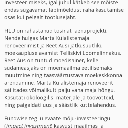
investeerimiseks, igal juhul kätkeb see mõiste
endas sügavamat läbimõeldust raha kasutamise
osas kui pelgalt tootlusejaht.
HLÜ on rahastanud tosinat laenuprojekti.
Nende hulgas Marta Külalistemaja
renoveerimist ja Reet Ausi jätkusuutliku
moekaupluse avamist Telliskivi Loomelinnakus.
Reet Aus on tuntud moedisainer, kelle
südameasjaks on moemaailma eetilisemaks
muutmine ning taasväärtustava moekeskkonna
arendamine. Marta Külalistemaja renoveeriti
säilitades võimalikult palju vana maja hõngu.
Kasutati ökoloogilisi materjale ja töövõtteid,
ning paigaldati uus ja säästlik küttelahendus.
Fundwise tegi ülevaate mõju-investeeringu
(
impact investment
) kasvust maailmas ja