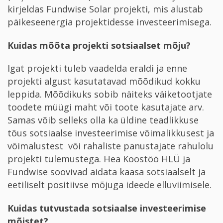
kirjeldas Fundwise Solar projekti, mis alustab
päikeseenergia projektidesse investeerimisega.
Kuidas mõõta projekti sotsiaalset mõju?
Igat projekti tuleb vaadelda eraldi ja enne
projekti algust kasutatavad mõõdikud kokku
leppida. Mõõdikuks sobib näiteks väiketootjate
toodete müügi maht või toote kasutajate arv.
Samas võib selleks olla ka üldine teadlikkuse
tõus sotsiaalse investeerimise võimalikkusest ja
võimalustest või rahaliste panustajate rahulolu
projekti tulemustega. Hea Koostöö HLÜ ja
Fundwise soovivad aidata kaasa sotsiaalselt ja
eetiliselt positiivse mõjuga ideede elluviimisele.
Kuidas tutvustada sotsiaalse investeerimise
mõistet?