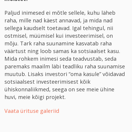
Paljud inimesed ei mõtle sellele, kuhu läheb
raha, mille nad käest annavad, ja mida nad
sellega kaudselt toetavad. Igal tehingul, nii
ostmisel, müümisel kui investeerimisel, on
mõju. Tark raha suunamine kasvatab raha
väärtust ning loob samas ka sotsiaalset kasu.
Mida rohkem inimesi seda teadvustab, seda
paremaks maailm läbi teadliku raha suunamise
muutub. Lisaks investori “oma kasule” võidavad
sotsiaalsest investeerimisest kõik
ühiskonnaliikmed, seega on see meie ühine
huvi, meie kõigi projekt.
Vaata ürituse galeriid