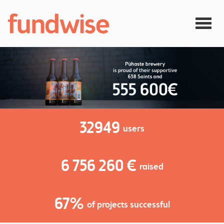
Skip to main content
Togg
navig
32949
users
6 756 260 €
raised
67%
of projects successful