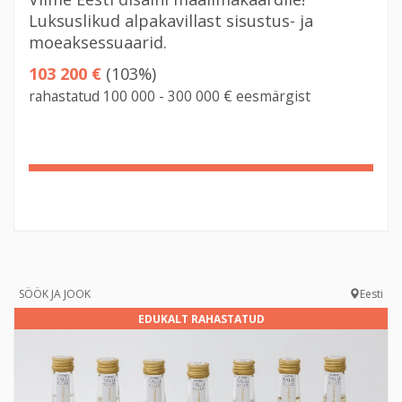
Luksuslikud alpakavillast sisustus- ja
moeaksessuaarid.
103 200 €
(103%)
rahastatud 100 000 - 300 000 € eesmärgist
103%
Complete
SÖÖK JA JOOK
Eesti
EDUKALT RAHASTATUD