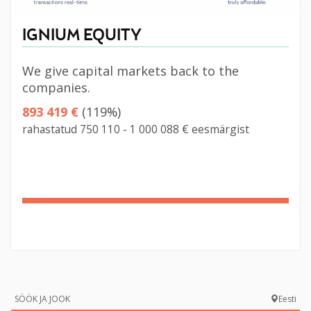
IGNIUM EQUITY
We give capital markets back to the
companies.
893 419 €
(119%)
rahastatud 750 110 - 1 000 088 € eesmärgist
119%
Complete
SÖÖK JA JOOK
Eesti