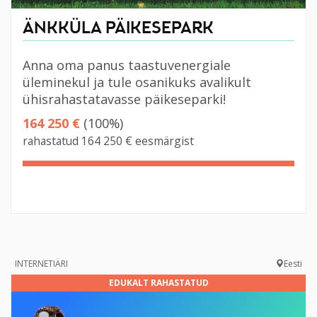
ÄNKKÜLA PÄIKESEPARK
Anna oma panus taastuvenergiale
üleminekul ja tule osanikuks avalikult
ühisrahastatavasse päikeseparki!
164 250 €
(100%)
rahastatud 164 250 € eesmärgist
100%
Complete
INTERNETIÄRI
Eesti
EDUKALT RAHASTATUD