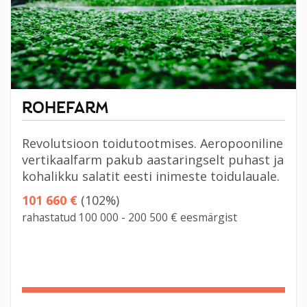
ROHEFARM
Revolutsioon toidutootmises. Aeropooniline
vertikaalfarm pakub aastaringselt puhast ja
kohalikku salatit eesti inimeste toidulauale.
101 660 €
(102%)
rahastatud 100 000 - 200 500 € eesmärgist
102%
Complete