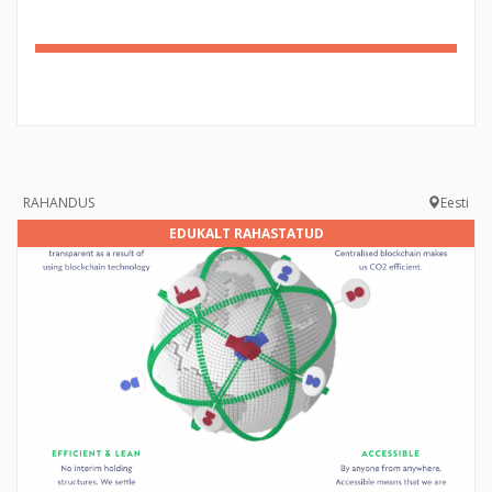
326%
Complete
RAHANDUS
Eesti
EDUKALT RAHASTATUD