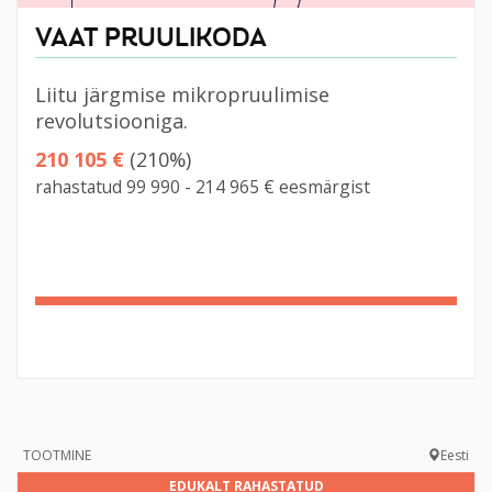
VAAT PRUULIKODA
Liitu järgmise mikropruulimise
revolutsiooniga.
210 105 €
(210%)
rahastatud 99 990 - 214 965 € eesmärgist
210%
Complete
TOOTMINE
Eesti
EDUKALT RAHASTATUD