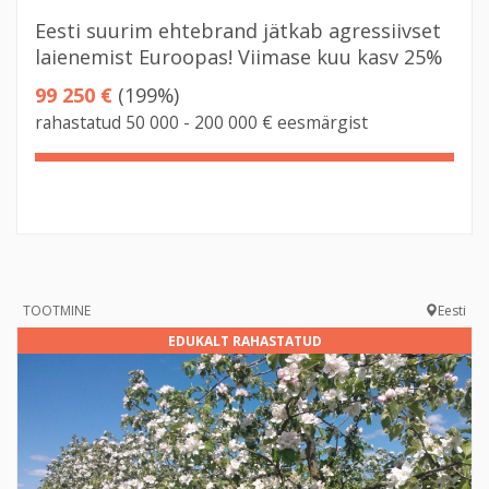
Eesti suurim ehtebrand jätkab agressiivset
laienemist Euroopas! Viimase kuu kasv 25%
99 250 €
(199%)
rahastatud 50 000 - 200 000 € eesmärgist
199%
Complete
TOOTMINE
Eesti
EDUKALT RAHASTATUD