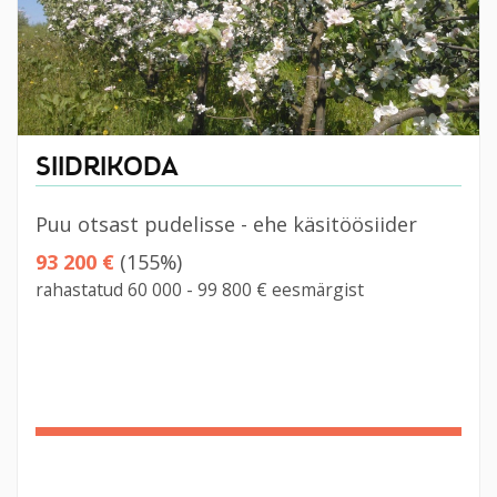
SIIDRIKODA
Puu otsast pudelisse - ehe käsitöösiider
93 200 €
(155%)
rahastatud 60 000 - 99 800 € eesmärgist
155%
Complete