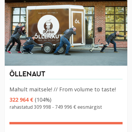
ÕLLENAUT
Mahult maitsele! // From volume to taste!
322 964 €
(104%)
rahastatud 309 998 - 749 996 € eesmärgist
104%
Complete