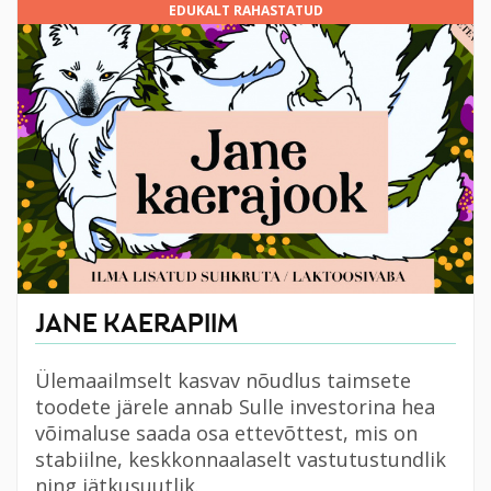
EDUKALT RAHASTATUD
JANE KAERAPIIM
Ülemaailmselt kasvav nõudlus taimsete
toodete järele annab Sulle investorina hea
võimaluse saada osa ettevõttest, mis on
stabiilne, keskkonnaalaselt vastutustundlik
ning jätkusuutlik.