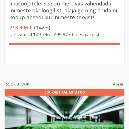
lihasööjatele. See on meie viis vähendada
inimeste ökoloogilist jalajälge ning hoida nii
koduplaneedi kui inimeste tervist!
213 306 €
(142%)
rahastatud 149 796 - 499 977 € eesmärgist
142%
Complete
SÖÖK JA JOOK
Eesti
EDUKALT RAHASTATUD