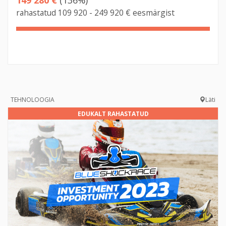
rahastatud 109 920 - 249 920 € eesmärgist
136%
Complete
TEHNOLOOGIA
Läti
EDUKALT RAHASTATUD