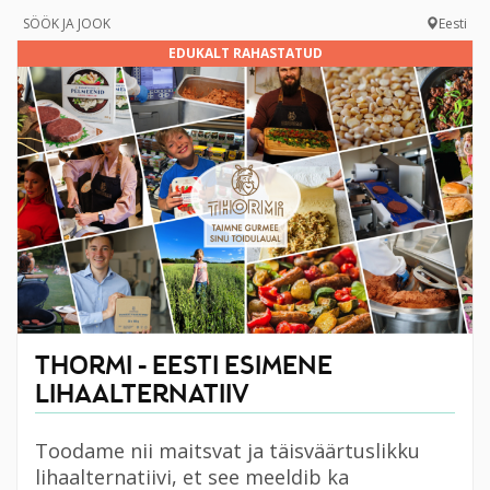
SÖÖK JA JOOK
Eesti
EDUKALT RAHASTATUD
THORMI - EESTI ESIMENE
LIHAALTERNATIIV
Toodame nii maitsvat ja täisväärtuslikku
lihaalternatiivi, et see meeldib ka