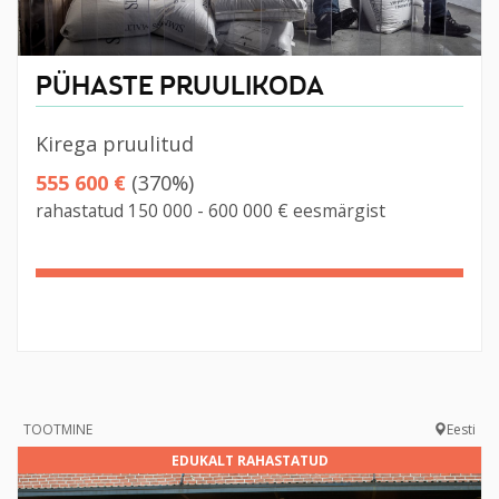
PÜHASTE PRUULIKODA
Kirega pruulitud
555 600 €
(370%)
rahastatud 150 000 - 600 000 € eesmärgist
370%
Complete
TOOTMINE
Eesti
EDUKALT RAHASTATUD