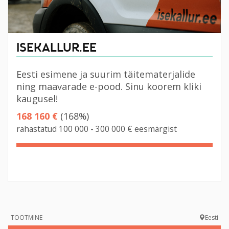
ISEKALLUR.EE
Eesti esimene ja suurim täitematerjalide
ning maavarade e-pood. Sinu koorem kliki
kaugusel!
168 160 €
(168%)
rahastatud 100 000 - 300 000 € eesmärgist
168%
Complete
TOOTMINE
Eesti