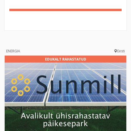
160%
Complete
ENERGIA
Eesti
EDUKALT RAHASTATUD