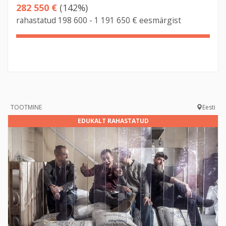
282 550 €
(142%)
rahastatud 198 600 - 1 191 650 € eesmärgist
142%
Complete
TOOTMINE
Eesti
EDUKALT RAHASTATUD