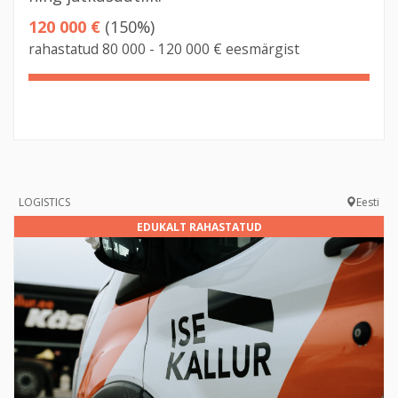
120 000 €
(150%)
rahastatud 80 000 - 120 000 € eesmärgist
150%
Complete
LOGISTICS
Eesti
EDUKALT RAHASTATUD