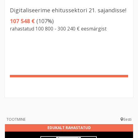
Digitaliseerime ehitussektori 21. sajandisse!
107 548 €
(107%)
rahastatud 100 800 - 300 240 € eesmärgist
107%
Complete
TOOTMINE
Eesti
EDUKALT RAHASTATUD