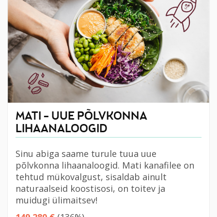
MATI – UUE PÕLVKONNA
LIHAANALOOGID
Sinu abiga saame turule tuua uue
põlvkonna lihaanaloogid. Mati kanafilee on
tehtud mükovalgust, sisaldab ainult
naturaalseid koostisosi, on toitev ja
muidugi ülimaitsev!
149 280 €
(136%)